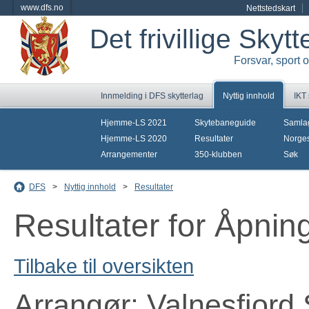
www.dfs.no
Nettstedskart
Det frivillige Skyt
Forsvar, sport 
Innmelding i DFS skytterlag
Nyttig innhold
IKT
Hjemme-LS 2021
Skytebaneguide
Samla
Hjemme-LS 2020
Resultater
Norges
Arrangementer
350-klubben
Søk
DFS
>
Nyttig innhold
>
Resultater
Resultater for Åpnin
Tilbake til oversikten
Arrangør: Valnesfjord 