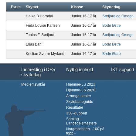
Plass
Skytter
Klasse
Skytterlag
Heika B Horndal
Junior 16-17 år
Sørfjord og Omegn
Frida Lovise Karlsen
Junior 16-17 år
Bodø Østre
Tobias F. Sørfjord
Junior 16-17 år
Sørfjord og Omegn
Elias Barli
Junior 16-17 år
Bodø Østre
Kristian Sverre Myrland
Junior 16-17 år
Bodø Østre
Innmelding i DFS
Nyttig innhold
IKT support
skytterlag
Medlemsvilkår
Hjemme-LS 2021
Hjemme-LS 2020
Arrangementer
Skytebaneguide
Resultater
350-klubben
Samlag-
Landsdelsmestere
Norgestoppen - 100 på
topp -