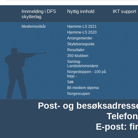
Innmelding i DFS
Nyttig innhold
IKT support
skytterlag
Medlemsvilkår
Hjemme-LS 2021
Hjemme-LS 2020
Arrangementer
Skytebaneguide
Resultater
350-klubben
Samlag-
Landsdelsmestere
Norgestoppen - 100 på
topp -
Søk
Bli medlem skjema
Norgescupen
Post- og besøksadress
Telefon
E-post
:
f