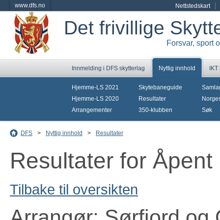
www.dfs.no
Nettstedskart
Det frivillige Skyt
Forsvar, sport 
Innmelding i DFS skytterlag
Nyttig innhold
IKT
Hjemme-LS 2021
Skytebaneguide
Samla
Hjemme-LS 2020
Resultater
Norges
Arrangementer
350-klubben
Søk
DFS
>
Nyttig innhold
>
Resultater
Resultater for Åpent
Tilbake til oversikten
Arrangør: Sørfjord og