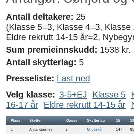
Antall deltakere:
25
(Klasse 5=3, Klasse 4=3, Klasse
Eldre rekrutt 14-15 år=2, Nybeg
Sum premieinnskudd:
1538 kr.
Antall skytterlag:
5
Presseliste:
Last ned
Velg klasse:
3-5+EJ
Klasse 5
16-17 år
Eldre rekrutt 14-15 år
Plass
Skytter
Klasse
Skytterlag
15
1
1
Anita Kjærnes
2
Gildeskål
147
9