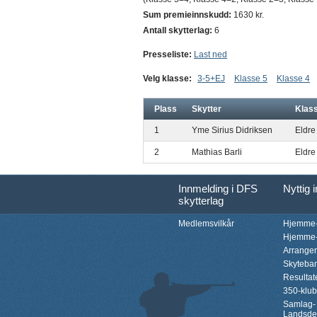
Sum premieinnskudd:
1630 kr.
Antall skytterlag:
6
Presseliste:
Last ned
Velg klasse:
3-5+EJ
Klasse 5
Klasse 4
Plass
Skytter
Klas
1
Yme Sirius Didriksen
Eldre
2
Mathias Barli
Eldre
Innmelding i DFS
Nyttig 
skytterlag
Medlemsvilkår
Hjemme-
Hjemme-
Arrange
Skyteba
Resultat
350-klu
Samlag-
Landsde