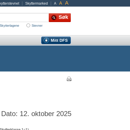
A
A
ytterstevnet
Skyttermarked
A
Skytterlagene
Stevner
Mitt DFS
Dato: 12. oktober 2025
Skytterklasse 1=1)