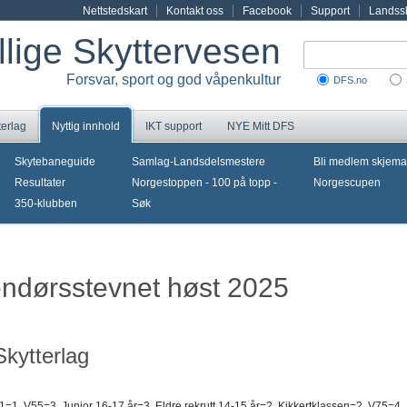
Nettstedskart
Kontakt oss
Facebook
Support
Landssk
illige Skyttervesen
Forsvar, sport og god våpenkultur
DFS.no
terlag
Nyttig innhold
IKT support
NYE Mitt DFS
Skytebaneguide
Samlag-Landsdelsmestere
Bli medlem skjema
Resultater
Norgestoppen - 100 på topp -
Norgescupen
350-klubben
Søk
nendørsstevnet høst 2025
kytterlag
1=1, V55=3, Junior 16-17 år=3, Eldre rekrutt 14-15 år=2, Kikkertklassen=2, V75=4, 