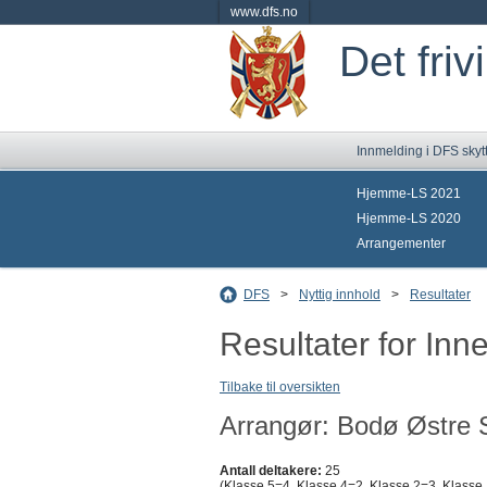
www.dfs.no
Det friv
Innmelding i DFS skyt
Hjemme-LS 2021
Hjemme-LS 2020
Arrangementer
DFS
>
Nyttig innhold
>
Resultater
Resultater for In
Tilbake til oversikten
Arrangør: Bodø Østre S
Antall deltakere:
25
(Klasse 5=4, Klasse 4=2, Klasse 2=3, Klasse 