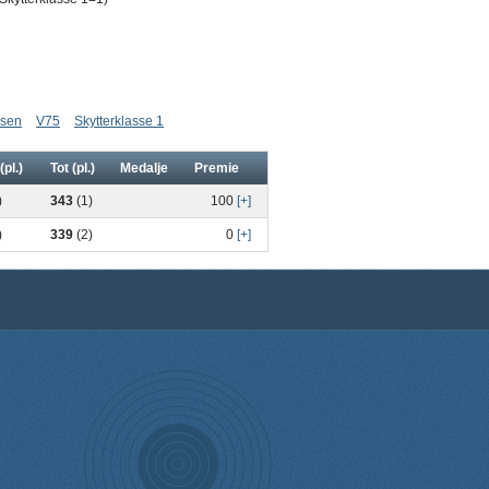
ssen
V75
Skytterklasse 1
(pl.)
Tot (pl.)
Medalje
Premie
)
343
(1)
100
[+]
)
339
(2)
0
[+]