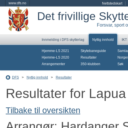
www.dfs.no
Nettstedskart
Det frivillige Skyt
Forsvar, sport 
Innmelding i DFS skytterlag
Nyttig innhold
IKT
Hjemme-LS 2021
Skytebaneguide
Samla
Hjemme-LS 2020
Resultater
Norges
Arrangementer
350-klubben
Søk
DFS
>
Nyttig innhold
>
Resultater
Resultater for Lapua
Tilbake til oversikten
Arrangør: Hardanger S