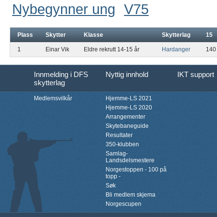
Nybegynner ung
V75
Plass
Skytter
Klasse
Skytterlag
15
1
Einar Vik
Eldre rekrutt 14-15 år
Hardanger
140
Innmelding i DFS
Nyttig innhold
IKT support
skytterlag
Medlemsvilkår
Hjemme-LS 2021
Hjemme-LS 2020
Arrangementer
Skytebaneguide
Resultater
350-klubben
Samlag-
Landsdelsmestere
Norgestoppen - 100 på
topp -
Søk
Bli medlem skjema
Norgescupen