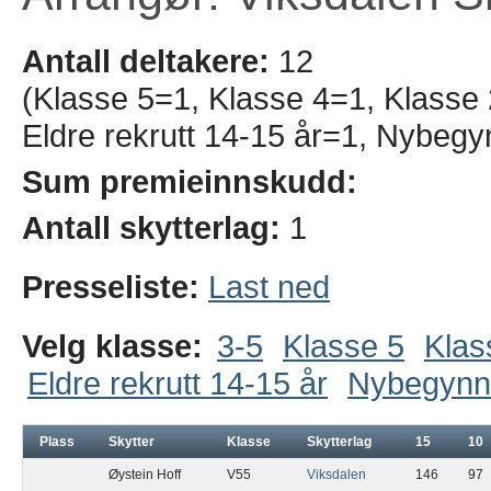
Antall deltakere:
12
(Klasse 5=1, Klasse 4=1, Klasse
Eldre rekrutt 14-15 år=1, Nybegy
Sum premieinnskudd:
Antall skytterlag:
1
Presseliste:
Last ned
Velg klasse:
3-5
Klasse 5
Klas
Eldre rekrutt 14-15 år
Nybegynn
Plass
Skytter
Klasse
Skytterlag
15
10
Øystein Hoff
V55
Viksdalen
146
97