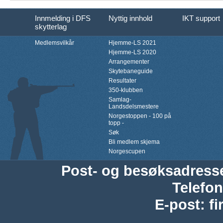
Innmelding i DFS
Nyttig innhold
IKT support
skytterlag
Medlemsvilkår
Hjemme-LS 2021
Hjemme-LS 2020
Arrangementer
Skytebaneguide
Resultater
350-klubben
Samlag-
Landsdelsmestere
Norgestoppen - 100 på
topp -
Søk
Bli medlem skjema
Norgescupen
Post- og besøksadress
Telefon
E-post
:
f