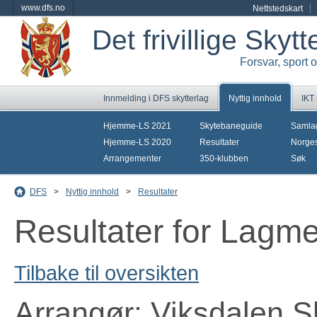
www.dfs.no
Nettstedskart
Det frivillige Skyt
Forsvar, sport 
Innmelding i DFS skytterlag
Nyttig innhold
IKT
Hjemme-LS 2021
Skytebaneguide
Samla
Hjemme-LS 2020
Resultater
Norges
Arrangementer
350-klubben
Søk
DFS
>
Nyttig innhold
>
Resultater
Resultater for Lagm
Tilbake til oversikten
Arrangør: Viksdalen S