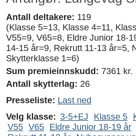
Antall deltakere:
119
(Klasse 5=13, Klasse 4=11, Klas
V55=9, V65=8, Eldre Junior 18-19
14-15 år=9, Rekrutt 11-13 år=5,
Skytterklasse 1=6)
Sum premieinnskudd:
7361 kr.
Antall skytterlag:
26
Presseliste:
Last ned
Velg klasse:
3-5+EJ
Klasse 5
V55
V65
Eldre Junior 18-19 år