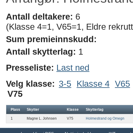
Antall deltakere:
6
(Klasse 4=1, V65=1, Eldre rekrut
Sum premieinnskudd:
Antall skytterlag:
1
Presseliste:
Last ned
Velg klasse:
3-5
Klasse 4
V65
V75
Plass
Skytter
Klasse
Skytterlag
1
Magne L. Johnsen
V75
Holmestrand og Omegn