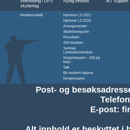
Innmelding i DFS
Nyttig innhold
IKT support
skytterlag
Medlemsvilkår
Hjemme-LS 2021
Hjemme-LS 2020
Arrangementer
Skytebaneguide
Resultater
350-klubben
Samlag-
Landsdelsmestere
Norgestoppen - 100 på
topp -
Søk
Bli medlem skjema
Norgescupen
Post- og besøksadress
Telefon
E-post
:
f
Alt innhold er beskyttet i 