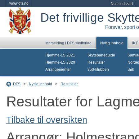
www.dfs.no
Nettstedskart
Det frivillige Skyt
Forsvar, sport 
Innmelding i DFS skytterlag
Nyttig innhold
IKT
Hjemme-LS 2021
Skytebaneguide
Samla
Hjemme-LS 2020
Resultater
Norges
Arrangementer
350-klubben
Søk
DFS
>
Nyttig innhold
>
Resultater
Resultater for Lagm
Tilbake til oversikten
Arrangør: Holmestran