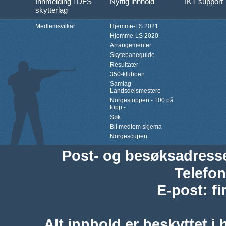
Innmelding i DFS
Nyttig innhold
IKT support
skytterlag
Medlemsvilkår
Hjemme-LS 2021
Hjemme-LS 2020
Arrangementer
Skytebaneguide
Resultater
350-klubben
Samlag-
Landsdelsmestere
Norgestoppen - 100 på
topp -
Søk
Bli medlem skjema
Norgescupen
Post- og besøksadress
Telefon
E-post
:
f
Alt innhold er beskyttet i 