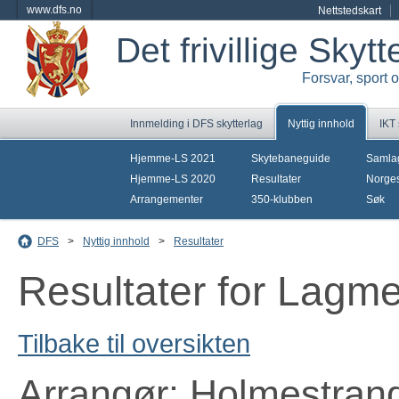
www.dfs.no
Nettstedskart
Det frivillige Skyt
Forsvar, sport 
Innmelding i DFS skytterlag
Nyttig innhold
IKT
Hjemme-LS 2021
Skytebaneguide
Samla
Hjemme-LS 2020
Resultater
Norges
Arrangementer
350-klubben
Søk
DFS
>
Nyttig innhold
>
Resultater
Resultater for Lagm
Tilbake til oversikten
Arrangør: Holmestran