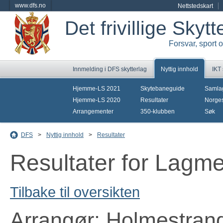
www.dfs.no
Nettstedskart
Det frivillige Skyt
Forsvar, sport 
Innmelding i DFS skytterlag
Nyttig innhold
IKT
Hjemme-LS 2021
Skytebaneguide
Samla
Hjemme-LS 2020
Resultater
Norges
Arrangementer
350-klubben
Søk
DFS
>
Nyttig innhold
>
Resultater
Resultater for Lagm
Tilbake til oversikten
Arrangør: Holmestran