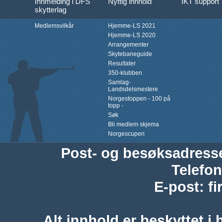
Innmelding i DFS
Nyttig innhold
IKT support
skytterlag
Medlemsvilkår
Hjemme-LS 2021
Hjemme-LS 2020
Arrangementer
Skytebaneguide
Resultater
350-klubben
Samlag-
Landsdelsmestere
Norgestoppen - 100 på
topp -
Søk
Bli medlem skjema
Norgescupen
Post- og besøksadress
Telefon
E-post
:
f
Alt innhold er beskyttet i 