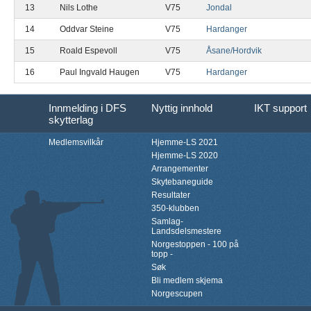
13
Nils Lothe
V75
Jondal
14
Oddvar Steine
V75
Hardanger
15
Roald Espevoll
V75
Åsane/Hordvik
16
Paul Ingvald Haugen
V75
Hardanger
Innmelding i DFS
Nyttig innhold
IKT support
skytterlag
Medlemsvilkår
Hjemme-LS 2021
Hjemme-LS 2020
Arrangementer
Skytebaneguide
Resultater
350-klubben
Samlag-
Landsdelsmestere
Norgestoppen - 100 på
topp -
Søk
Bli medlem skjema
Norgescupen