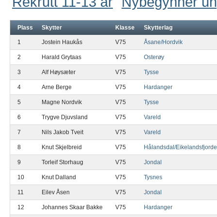
Rekrutt 11-13 år
Nybegynner u
Plass
Skytter
Klasse
Skytterlag
1
Jostein Haukås
V75
Åsane/Hordvik
2
Harald Grytaas
V75
Osterøy
3
Alf Høysæter
V75
Tysse
4
Arne Berge
V75
Hardanger
5
Magne Nordvik
V75
Tysse
6
Trygve Djuvsland
V75
Vareld
7
Nils Jakob Tveit
V75
Vareld
8
Knut Skjelbreid
V75
Hålandsdal/Eikelandsfjord
9
Torleif Storhaug
V75
Jondal
10
Knut Dalland
V75
Tysnes
11
Eilev Åsen
V75
Jondal
12
Johannes Skaar Bakke
V75
Hardanger