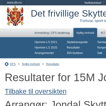
www.dfs.no
Nettstedskart
Det frivillige Skyt
Forsvar, sport 
Innmelding i DFS skytterlag
Nyttig innhold
IKT
Hjemme-LS 2021
Skytebaneguide
Samla
Hjemme-LS 2020
Resultater
Norges
Arrangementer
350-klubben
Søk
DFS
>
Nyttig innhold
>
Resultater
Resultater for 15M J
Tilbake til oversikten
Arrangør: Jondal Skyt