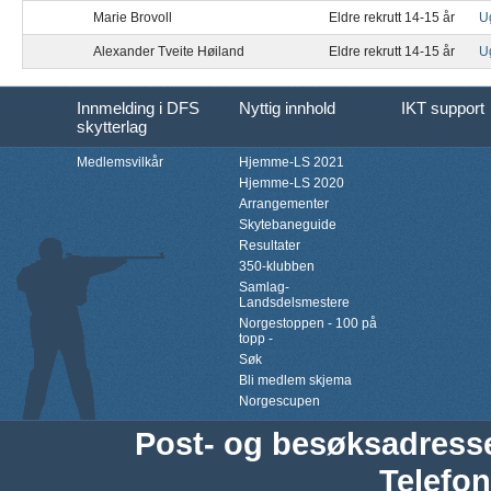
Marie Brovoll
Eldre rekrutt 14-15 år
U
Alexander Tveite Høiland
Eldre rekrutt 14-15 år
U
Innmelding i DFS
Nyttig innhold
IKT support
skytterlag
Medlemsvilkår
Hjemme-LS 2021
Hjemme-LS 2020
Arrangementer
Skytebaneguide
Resultater
350-klubben
Samlag-
Landsdelsmestere
Norgestoppen - 100 på
topp -
Søk
Bli medlem skjema
Norgescupen
Post- og besøksadress
Telefon