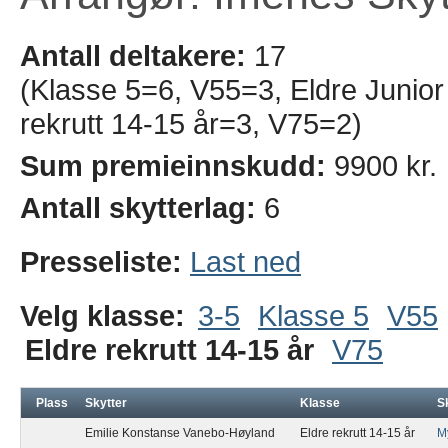
Antall deltakere:
17
(Klasse 5=6, V55=3, Eldre Junior
rekrutt 14-15 år=3, V75=2)
Sum premieinnskudd:
9900 kr.
Antall skytterlag:
6
Presseliste:
Last ned
Velg klasse:
3-5
Klasse 5
V55
Eldre rekrutt 14-15 år
V75
Plass
Skytter
Klasse
S
Emilie Konstanse Vanebo-Høyland
Eldre rekrutt 14-15 år
M