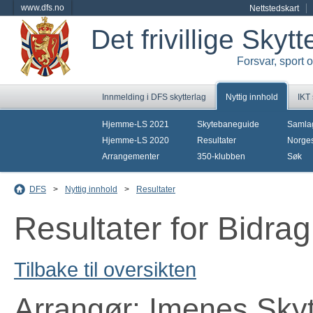
www.dfs.no
Nettstedskart
Det frivillige Skyt
Forsvar, sport 
Innmelding i DFS skytterlag
Nyttig innhold
IKT
Hjemme-LS 2021
Skytebaneguide
Samla
Hjemme-LS 2020
Resultater
Norges
Arrangementer
350-klubben
Søk
DFS
>
Nyttig innhold
>
Resultater
Resultater for Bidra
Tilbake til oversikten
Arrangør: Imenes Skyt