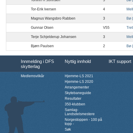
Torfinn R Johnsen
5
Bø 
Tor-Erik Iversen
4
Mel
Magnus Wangsbro Rabben
3
Bø 
Gunnar Olsen
V55
Tre
Terje Schjelderup Johansen
3
Mel
Bjørn Paulsen
2
Bø 
Innmelding i DFS
Nyttig innhold
IKT support
skytterlag
Medlemsvilkår
Hjemme-LS 2021
Hjemme-LS 2020
Arrangementer
Skytebaneguide
Resultater
350-klubben
Samlag-
Landsdelsmestere
Norgestoppen - 100 på
topp -
Søk