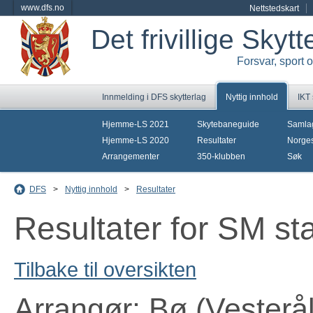
www.dfs.no
Nettstedskart
Det frivillige Skyt
Forsvar, sport 
Innmelding i DFS skytterlag
Nyttig innhold
IKT
Hjemme-LS 2021
Skytebaneguide
Samla
Hjemme-LS 2020
Resultater
Norges
Arrangementer
350-klubben
Søk
DFS
>
Nyttig innhold
>
Resultater
Resultater for SM sta
Tilbake til oversikten
Arrangør: Bø (Vesterål