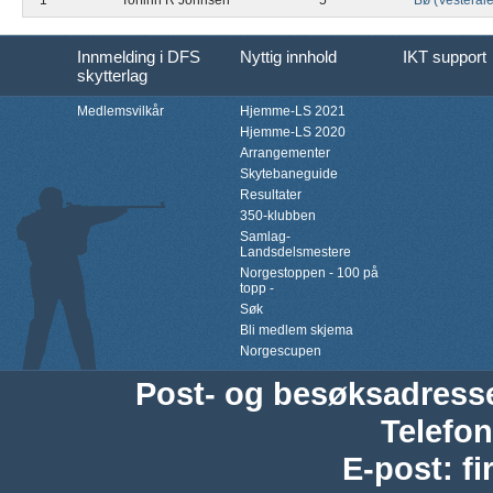
1
Torfinn R Johnsen
5
Bø (Vesterål
Innmelding i DFS
Nyttig innhold
IKT support
skytterlag
Medlemsvilkår
Hjemme-LS 2021
Hjemme-LS 2020
Arrangementer
Skytebaneguide
Resultater
350-klubben
Samlag-
Landsdelsmestere
Norgestoppen - 100 på
topp -
Søk
Bli medlem skjema
Norgescupen
Post- og besøksadress
Telefon
E-post
:
f