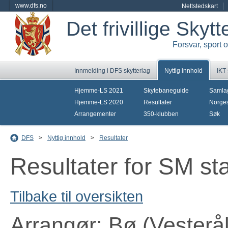
www.dfs.no
Nettstedskart
Det frivillige Skyt
Forsvar, sport 
Innmelding i DFS skytterlag
Nyttig innhold
IKT
Hjemme-LS 2021
Skytebaneguide
Samla
Hjemme-LS 2020
Resultater
Norges
Arrangementer
350-klubben
Søk
DFS
>
Nyttig innhold
>
Resultater
Resultater for SM sta
Tilbake til oversikten
Arrangør: Bø (Vesterål