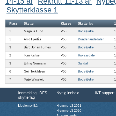
14-15 år
Rekrutt 11-13 år
Nybe
Skytterklasse 1
Plass
Skytter
Klasse
Skytterlag
1
1
Magnus Lund
V55
Bodø Østre
1
1
Arild Hjertås
V55
Dunderlandsdalen
1
3
Bård Johan Furnes
V55
Bodø Østre
1
2
Tom Karlsen
V55
Røvassdalen
1
3
Erling Normann
V55
Saltdal
1
6
Geir Torkildsen
V55
Bodø Østre
1
7
Terje Wassteig
V55
Bodø Østre
1
Innmelding i DFS
Nyttig innhold
IKT support
skytterlag
Medlemsvilkår
Hjemme-LS 2021
Hjemme-LS 2020
Arrangementer