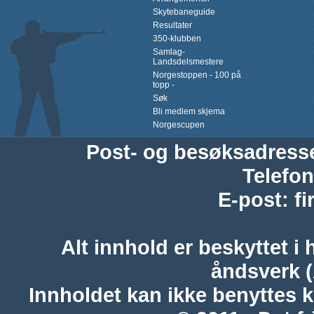
Skytebaneguide
Resultater
350-klubben
Samlag-
Landsdelsmestere
Norgestoppen - 100 på
topp -
Søk
Bli medlem skjema
Norgescupen
Post- og besøksadress
Telefon
E-post
:
f
Alt innhold er beskyttet i 
åndsverk 
Innholdet kan ikke benyttes 