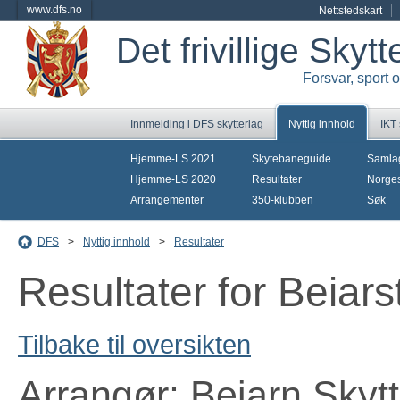
www.dfs.no
Nettstedskart
Det frivillige Skyt
Forsvar, sport 
Innmelding i DFS skytterlag
Nyttig innhold
IKT
Hjemme-LS 2021
Skytebaneguide
Samla
Hjemme-LS 2020
Resultater
Norges
Arrangementer
350-klubben
Søk
DFS
>
Nyttig innhold
>
Resultater
Resultater for Beiar
Tilbake til oversikten
Arrangør: Beiarn Skytt