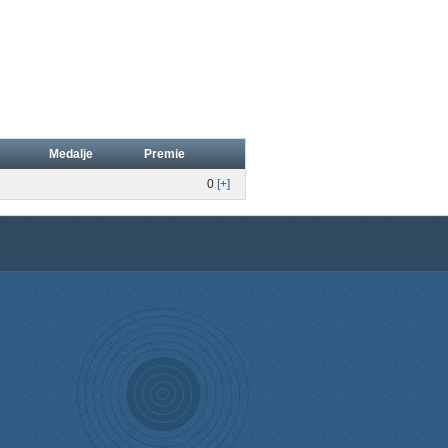
Medalje
Premie
0
[+]