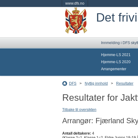
www.dfs.no
Det friv
Innmelding i DFS skyt
Hjemme-LS 2021
Hjemme-LS 2020
Arrangementer
DFS
>
Nyttig innhold
>
Resultater
Resultater for Jakt
Tilbake til oversikten
Arrangør: Fjærland Sky
Antall deltakere:
4
(Klasse 2=1, Klasse 1=2, Eldre Junior 18-19 