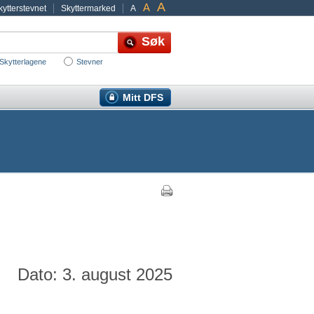
A
A
ytterstevnet
Skyttermarked
A
Skytterlagene
Stevner
Mitt DFS
Dato: 3. august 2025