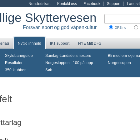
Nettstedskart
Kontakt oss
Facebook
Support
Landssk
illige Skyttervesen
Forsvar, sport og god våpenkultur
DFS.no
terlag
Nyttig innhold
IKT support
NYE Mitt DFS
Skytebaneguide
Samlag-Landsdelsmestere
Bli medlem skjema
Resultater
Norgestoppen - 100 på topp -
Norgescupen
350-klubben
Søk
felt
ttarlag
år=1)