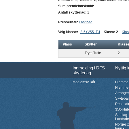
Sum premieinnskudd:
Antall skytterlag:
1
Presseliste:
Last ned
Velg klasse:
2-5+V55+EJ
Klasse 2
Klas
Plass
Skytter
Klass
Trym Tufte
2
Innmelding i DFS
Nyttig 
skytterlag
Medlemsvilkår
Hjemme-
Hjemme-
Arrange
Skyteba
Resultat
350-klu
Samlag-
Landsde
Norgesto
topp -