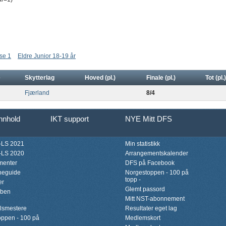
se 1
Eldre Junior 18-19 år
e
Skytterlag
Hoved (pl.)
Finale (pl.)
Tot (pl.)
Fjærland
8/4
innhold
IKT support
NYE Mitt DFS
LS 2021
Min statistikk
LS 2020
Arrangementskalender
menter
DFS på Facebook
neguide
Norgestoppen - 100 på
topp -
er
Glemt passord
bben
Mitt NST-abonnement
lsmestere
Resultater eget lag
ppen - 100 på
Medlemskort