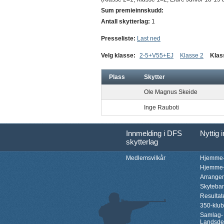
Sum premieinnskudd:
Antall skytterlag:
1
Presseliste:
Last ned
Velg klasse:
2-5+V55+EJ
Klasse 2
Klas
Plass
Skytter
Ole Magnus Skeide
Inge Rauboti
Innmelding i DFS
Nyttig 
skytterlag
Medlemsvilkår
Hjemme-
Hjemme-
Arrange
Skyteba
Resultat
350-klu
Samlag-
Landsde