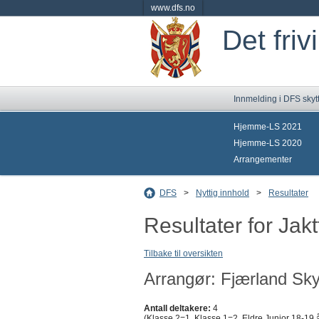
www.dfs.no
Det friv
Innmelding i DFS skyt
Hjemme-LS 2021
Hjemme-LS 2020
Arrangementer
DFS
>
Nyttig innhold
>
Resultater
Resultater for Jakt
Tilbake til oversikten
Arrangør: Fjærland Sky
Antall deltakere:
4
(Klasse 2=1, Klasse 1=2, Eldre Junior 18-19 