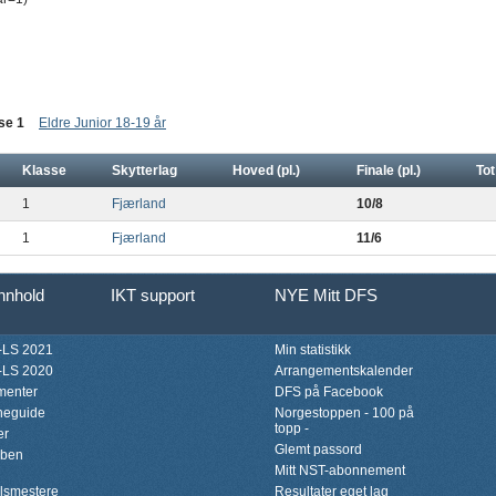
se 1
Eldre Junior 18-19 år
Klasse
Skytterlag
Hoved (pl.)
Finale (pl.)
Tot
1
Fjærland
10/8
1
Fjærland
11/6
innhold
IKT support
NYE Mitt DFS
LS 2021
Min statistikk
LS 2020
Arrangementskalender
menter
DFS på Facebook
neguide
Norgestoppen - 100 på
topp -
er
Glemt passord
bben
Mitt NST-abonnement
lsmestere
Resultater eget lag