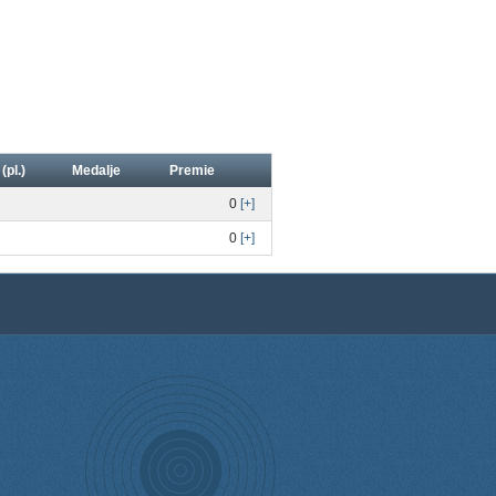
 (pl.)
Medalje
Premie
0
[+]
0
[+]