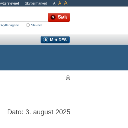
A
A
ytterstevnet
Skyttermarked
A
Skytterlagene
Stevner
Mitt DFS
Dato: 3. august 2025