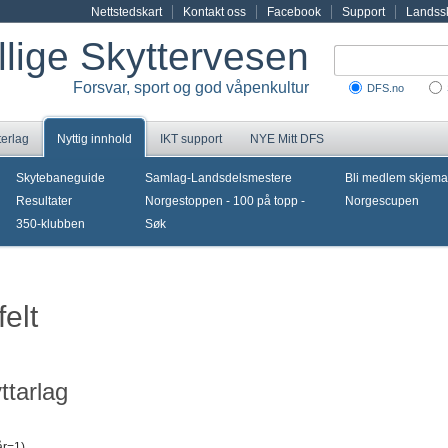
Nettstedskart
Kontakt oss
Facebook
Support
Landssk
illige Skyttervesen
Forsvar, sport og god våpenkultur
DFS.no
terlag
Nyttig innhold
IKT support
NYE Mitt DFS
Skytebaneguide
Samlag-Landsdelsmestere
Bli medlem skjema
Resultater
Norgestoppen - 100 på topp -
Norgescupen
350-klubben
Søk
felt
ttarlag
år=1)