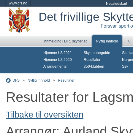
www.dfs.no
Nettstedskart
Det frivillige Skyt
Forsvar, sport 
Innmelding i DFS skytterlag
Nyttig innhold
IKT
Hjemme-LS 2021
Skytebaneguide
Samla
Hjemme-LS 2020
Resultater
Norges
Arrangementer
350-klubben
Søk
DFS
>
Nyttig innhold
>
Resultater
Resultater for Lags
Tilbake til oversikten
Arrangør: Aurland Sky