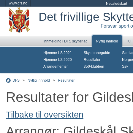
www.dfs.no
Nettstedskart
Det frivillige Skyt
Forsvar, sport 
Innmelding i DFS skytterlag
Nyttig innhold
IKT
Hjemme-LS 2021
Skytebaneguide
Samla
Hjemme-LS 2020
Resultater
Norges
Arrangementer
350-klubben
Søk
DFS
>
Nyttig innhold
>
Resultater
Resultater for Gildes
Tilbake til oversikten
Arrangør: Gildeskål Sk