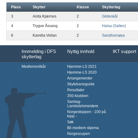
Plass
Skytter
Klasse
Skytterlag
3
Anita Kjærnes
2
Gildeskål
4
Trygve Åsvang
2
Halsa (Salten)
6
Kamilla Vollan
2
Sandhornøya
Innmelding i DFS
Nyttig innhold
IKT support
skytterlag
Medlemsvilkår
Hjemme-LS 2021
Hjemme-LS 2020
Arrangementer
Skytebaneguide
Resultater
350-klubben
Samlag-
Landsdelsmestere
Norgestoppen - 100 på
topp -
Søk
Bli medlem skjema
Norgescupen