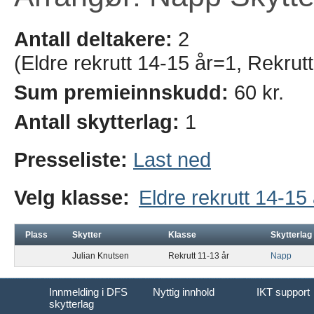
Antall deltakere:
2
(Eldre rekrutt 14-15 år=1, Rekrut
Sum premieinnskudd:
60 kr.
Antall skytterlag:
1
Presseliste:
Last ned
Velg klasse:
Eldre rekrutt 14-15 
Plass
Skytter
Klasse
Skytterlag
Julian Knutsen
Rekrutt 11-13 år
Napp
Innmelding i DFS
Nyttig innhold
IKT support
skytterlag