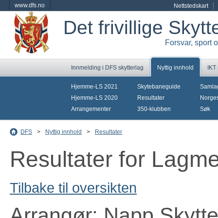
www.dfs.no
Nettstedskart
Det frivillige Skyt
Forsvar, sport 
Innmelding i DFS skytterlag
Nyttig innhold
IKT
Hjemme-LS 2021
Skytebaneguide
Samla
Hjemme-LS 2020
Resultater
Norges
Arrangementer
350-klubben
Søk
DFS
>
Nyttig innhold
>
Resultater
Resultater for Lagme
Tilbake til oversikten
Arrangør: Napp Skytte