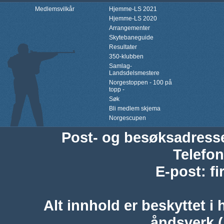
Medlemsvilkår
Hjemme-LS 2021
Hjemme-LS 2020
Arrangementer
Skytebaneguide
Resultater
350-klubben
Samlag-
Landsdelsmestere
Norgestoppen - 100 på
topp -
Søk
Bli medlem skjema
Norgescupen
Post- og besøksadress
Telefon
E-post
:
f
Alt innhold er beskyttet i 
åndsverk 