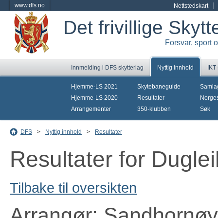
www.dfs.no
Nettstedskart
Det frivillige Skyt
Forsvar, sport 
Innmelding i DFS skytterlag
Nyttig innhold
IKT
Hjemme-LS 2021
Skytebaneguide
Samla
Hjemme-LS 2020
Resultater
Norges
Arrangementer
350-klubben
Søk
DFS
>
Nyttig innhold
>
Resultater
Resultater for Dugle
Tilbake til oversikten
Arrangør: Sandhornøy