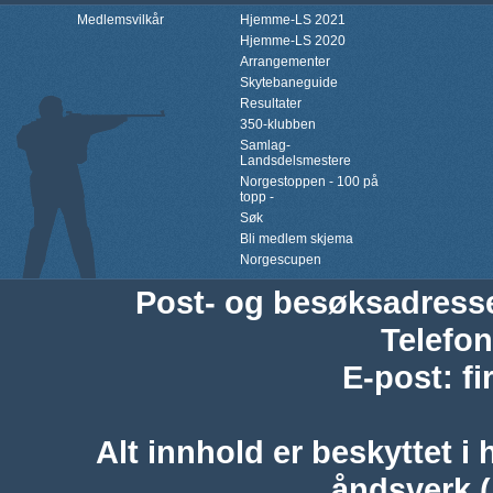
Medlemsvilkår
Hjemme-LS 2021
Hjemme-LS 2020
Arrangementer
Skytebaneguide
Resultater
350-klubben
Samlag-
Landsdelsmestere
Norgestoppen - 100 på
topp -
Søk
Bli medlem skjema
Norgescupen
Post- og besøksadress
Telefon
E-post
:
f
Alt innhold er beskyttet i 
åndsverk 