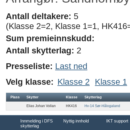
Antall deltakere:
5
(Klasse 2=2, Klasse 1=1, HK416=
Sum premieinnskudd:
Antall skytterlag:
2
Presseliste:
Last ned
Velg klasse:
Klasse 2
Klasse 1
Plass
Skytter
Klasse
Skytterlag
Elias Johan Vollan
HK416
Hv-14 Sør-Hålogaland
Innmelding i DFS
Nyttig innhold
IKT support
skytterlag