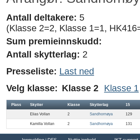
Antall deltakere:
5
(Klasse 2=2, Klasse 1=1, HK416=
Sum premieinnskudd:
Antall skytterlag:
2
Presseliste:
Last ned
Velg klasse:
Klasse 2
Klasse 1
Plass
Skytter
Klasse
Skytterlag
15
Elias Vollan
2
Sandhornøya
129
Kamilla Vollan
2
Sandhornøya
131
Innmelding i DFS
Nyttig innhold
IKT support