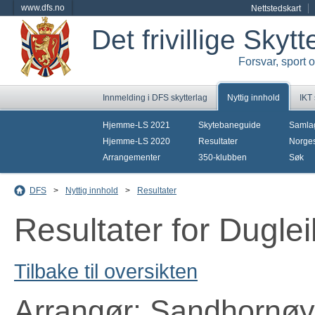
www.dfs.no
Nettstedskart
Det frivillige Skyt
Forsvar, sport 
Innmelding i DFS skytterlag
Nyttig innhold
IKT
Hjemme-LS 2021
Skytebaneguide
Samla
Hjemme-LS 2020
Resultater
Norges
Arrangementer
350-klubben
Søk
DFS
>
Nyttig innhold
>
Resultater
Resultater for Dugle
Tilbake til oversikten
Arrangør: Sandhornøy