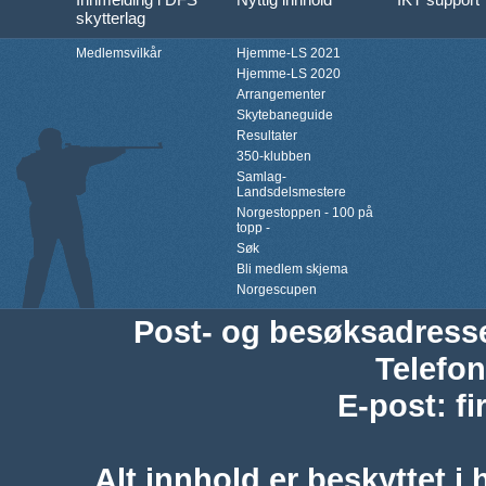
skytterlag
Medlemsvilkår
Hjemme-LS 2021
Hjemme-LS 2020
Arrangementer
Skytebaneguide
Resultater
350-klubben
Samlag-
Landsdelsmestere
Norgestoppen - 100 på
topp -
Søk
Bli medlem skjema
Norgescupen
Post- og besøksadress
Telefon
E-post
:
f
Alt innhold er beskyttet i 