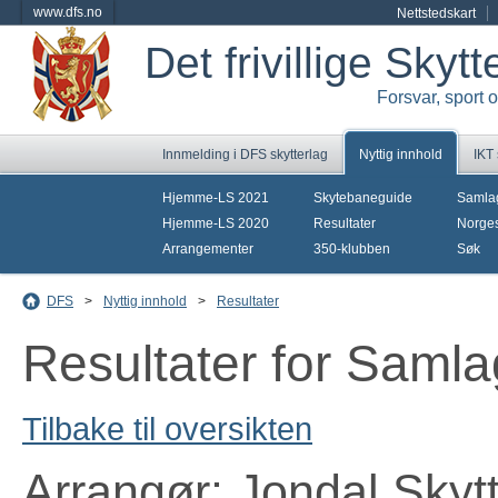
www.dfs.no
Nettstedskart
Det frivillige Skyt
Forsvar, sport 
Innmelding i DFS skytterlag
Nyttig innhold
IKT
Hjemme-LS 2021
Skytebaneguide
Samla
Hjemme-LS 2020
Resultater
Norges
Arrangementer
350-klubben
Søk
DFS
>
Nyttig innhold
>
Resultater
Resultater for Saml
Tilbake til oversikten
Arrangør: Jondal Skyt