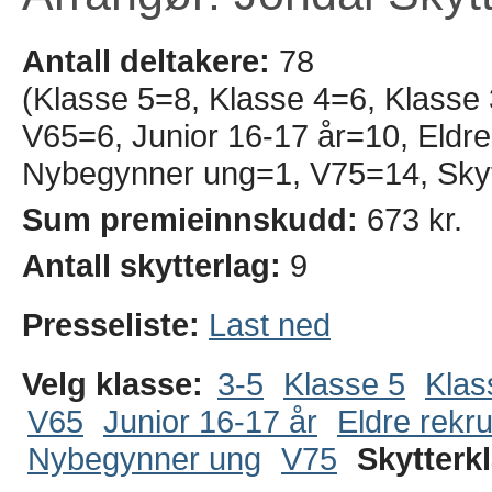
Antall deltakere:
78
(Klasse 5=8, Klasse 4=6, Klasse
V65=6, Junior 16-17 år=10, Eldre 
Nybegynner ung=1, V75=14, Skytt
Sum premieinnskudd:
673 kr.
Antall skytterlag:
9
Presseliste:
Last ned
Velg klasse:
3-5
Klasse 5
Klas
V65
Junior 16-17 år
Eldre rekru
Nybegynner ung
V75
Skytterk