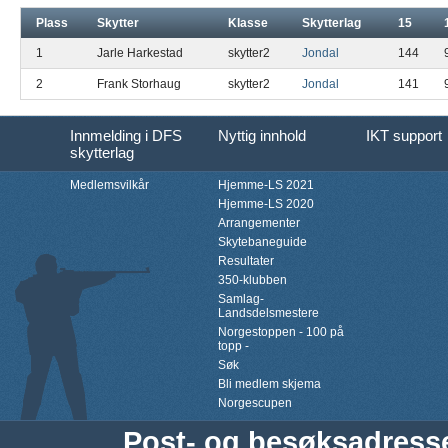
Plass
Skytter
Klasse
Skytterlag
15
1
Jarle Harkestad
skytter2
Jondal
144
2
Frank Storhaug
skytter2
Jondal
141
Innmelding i DFS
Nyttig innhold
IKT support
skytterlag
Medlemsvilkår
Hjemme-LS 2021
Hjemme-LS 2020
Arrangementer
Skytebaneguide
Resultater
350-klubben
Samlag-
Landsdelsmestere
Norgestoppen - 100 på
topp -
Søk
Bli medlem skjema
Norgescupen
Post- og besøksadress