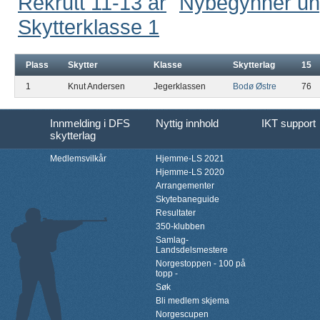
Rekrutt 11-13 år
Nybegynner u
Skytterklasse 1
Plass
Skytter
Klasse
Skytterlag
15
1
Knut Andersen
Jegerklassen
Bodø Østre
76
Innmelding i DFS
Nyttig innhold
IKT support
skytterlag
Medlemsvilkår
Hjemme-LS 2021
Hjemme-LS 2020
Arrangementer
Skytebaneguide
Resultater
350-klubben
Samlag-
Landsdelsmestere
Norgestoppen - 100 på
topp -
Søk
Bli medlem skjema
Norgescupen