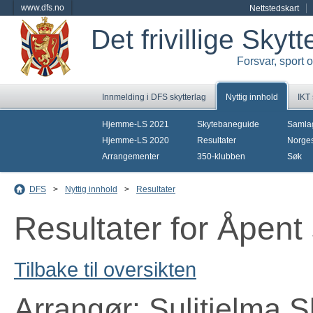
www.dfs.no
Nettstedskart
Det frivillige Skyt
Forsvar, sport 
Innmelding i DFS skytterlag
Nyttig innhold
IKT
Hjemme-LS 2021
Skytebaneguide
Samla
Hjemme-LS 2020
Resultater
Norges
Arrangementer
350-klubben
Søk
DFS
>
Nyttig innhold
>
Resultater
Resultater for Åpent
Tilbake til oversikten
Arrangør: Sulitjelma S