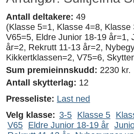
Antall deltakere:
49
(Klasse 5=1, Klasse 4=8, Klasse
V65=5, Eldre Junior 18-19 år=1, J
år=2, Rekrutt 11-13 år=2, Nybeg
Kikkertklassen=2, V75=6, Skytte
Sum premieinnskudd:
2230 kr.
Antall skytterlag:
12
Presseliste:
Last ned
Velg klasse:
3-5
Klasse 5
Klas
V65
Eldre Junior 18-19 år
Junio