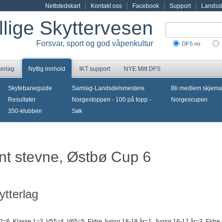
Nettstedskart
Kontakt oss
Facebook
Support
Landssk
illige Skyttervesen
Forsvar, sport og god våpenkultur
DFS.no
terlag
Nyttig innhold
IKT support
NYE Mitt DFS
Skytebaneguide
Samlag-Landsdelsmestere
Bli medlem skjema
Resultater
Norgestoppen - 100 på topp -
Norgescupen
350-klubben
Søk
ent stevne, Østbø Cup 6
ytterlag
2=6, Klasse 1=3, V55=4, V65=5, Eldre Junior 18-19 år=1, Junior 16-17 år=3, Eldre r