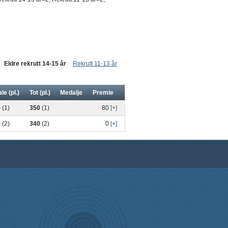
Eldre rekrutt 14-15 år
Rekrutt 11-13 år
le (pl.)
Tot (pl.)
Medalje
Premie
0
(1)
350
(1)
80
[+]
0
(2)
340
(2)
0
[+]