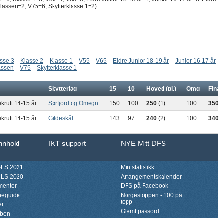
lassen=2, V75=6, Skytterklasse 1=2)
sse 3
Klasse 2
Klasse 1
V55
V65
Eldre Junior 18-19 år
Junior 16-17 år
assen
V75
Skytterklasse 1
Skytterlag
15
10
Hoved (pl.)
Omg
Fina
ekrutt 14-15 år
Sørfjord og Omegn
150
100
250
(1)
100
35
ekrutt 14-15 år
Gildeskål
143
97
240
(2)
100
34
innhold
IKT support
NYE Mitt DFS
LS 2021
Min statistikk
LS 2020
Arrangementskalender
menter
DFS på Facebook
neguide
Norgestoppen - 100 på
topp -
er
Glemt passord
bben