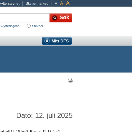
A
A
ytterstevnet
Skyttermarked
A
Skytterlagene
Stevner
Mitt DFS
Dato: 12. juli 2025
ekrutt 14-15 år=2, Rekrutt 11-13 år=2,