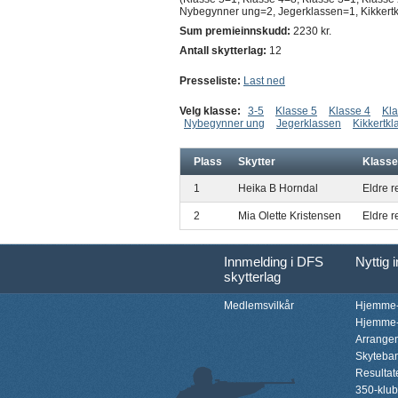
Nybegynner ung=2, Jegerklassen=1, Kikkertk
Sum premieinnskudd:
2230 kr.
Antall skytterlag:
12
Presseliste:
Last ned
Velg klasse:
3-5
Klasse 5
Klasse 4
Kla
Nybegynner ung
Jegerklassen
Kikkertkl
Plass
Skytter
Klasse
1
Heika B Horndal
Eldre r
2
Mia Olette Kristensen
Eldre r
Innmelding i DFS
Nyttig 
skytterlag
Medlemsvilkår
Hjemme-
Hjemme-
Arrange
Skyteba
Resultat
350-klu