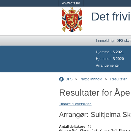
www.dfs.no
Det friv
Innmelding i DFS skyt
Hjemme-LS 2021
Hjemme-LS 2020
Arrangementer
DFS
>
Nyttig innhold
>
Resultater
Resultater for Åp
Tilbake til oversikten
Arrangør: Sulitjelma Sk
Antall deltakere:
49
(Klasse 5=1, Klasse 4=8, Klasse 3=1, Klasse 