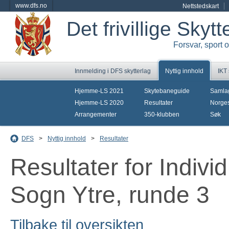
www.dfs.no
Nettstedskart
Det frivillige Skyt
Forsvar, sport 
Innmelding i DFS skytterlag
Nyttig innhold
IKT
Hjemme-LS 2021
Skytebaneguide
Samla
Hjemme-LS 2020
Resultater
Norges
Arrangementer
350-klubben
Søk
DFS
>
Nyttig innhold
>
Resultater
Resultater for Indiv
Sogn Ytre, runde 3
Tilbake til oversikten