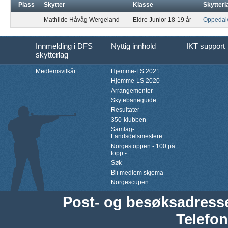
Plass
Skytter
Klasse
Skytterl
Mathilde Håvåg Wergeland
Eldre Junior 18-19 år
Oppedal
Innmelding i DFS
Nyttig innhold
IKT support
skytterlag
Medlemsvilkår
Hjemme-LS 2021
Hjemme-LS 2020
Arrangementer
Skytebaneguide
Resultater
350-klubben
Samlag-
Landsdelsmestere
Norgestoppen - 100 på
topp -
Søk
Bli medlem skjema
Norgescupen
Post- og besøksadress
Telefon