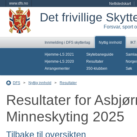
www.dfs.no
Nettstedskart
Det frivillige Skyt
Forsvar, sport 
Innmelding i DFS skytterlag
Nyttig innhold
IKT
Hjemme-LS 2021
Skytebaneguide
Samla
Hjemme-LS 2020
Resultater
Norges
Arrangementer
350-klubben
Søk
DFS
>
Nyttig innhold
>
Resultater
Resultater for Asbjø
Minneskyting 2025
Tilbake til oversikten