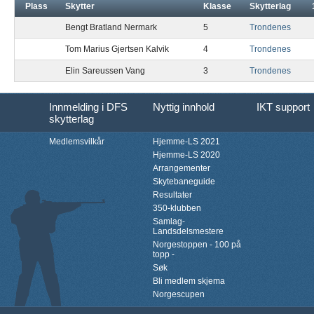
Plass
Skytter
Klasse
Skytterlag
Bengt Bratland Nermark
5
Trondenes
Tom Marius Gjertsen Kalvik
4
Trondenes
Elin Sareussen Vang
3
Trondenes
Innmelding i DFS
Nyttig innhold
IKT support
skytterlag
Medlemsvilkår
Hjemme-LS 2021
Hjemme-LS 2020
Arrangementer
Skytebaneguide
Resultater
350-klubben
Samlag-
Landsdelsmestere
Norgestoppen - 100 på
topp -
Søk
Bli medlem skjema
Norgescupen