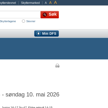
A
A
ytterstevnet
Skyttermarked
A
Skytterlagene
Stevner
Mitt DFS
6 - søndag 10. mai 2026
Junior 16-17 år=47, Eldre rekrutt 14-15