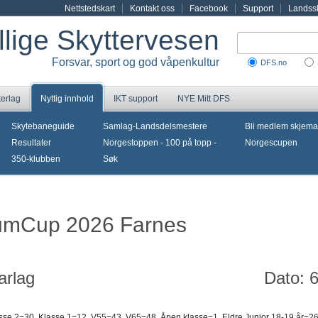
Nettstedskart
Kontakt oss
Facebook
Support
Landssk
illige Skyttervesen
Forsvar, sport og god våpenkultur
DFS.no
terlag
Nyttig innhold
IKT support
NYE Mitt DFS
Skytebaneguide
Samlag-Landsdelsmestere
Bli medlem skjema
Resultater
Norgestoppen - 100 på topp -
Norgescupen
350-klubben
Søk
erumCup 2026 Farnes
arlag
Dato: 
sse 2=30, Klasse 1=12, V55=43, V65=48, Åpen klasse=1, Eldre Junior 18-19 år=26, 