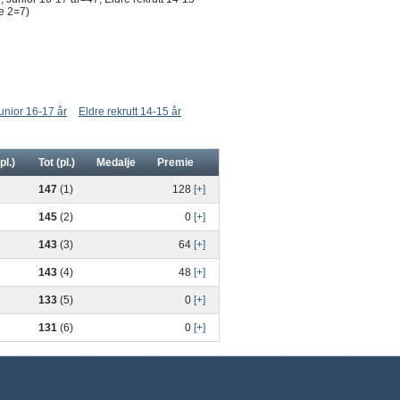
e 2=7)
unior 16-17 år
Eldre rekrutt 14-15 år
pl.)
Tot (pl.)
Medalje
Premie
147
(1)
128
[+]
145
(2)
0
[+]
143
(3)
64
[+]
143
(4)
48
[+]
133
(5)
0
[+]
131
(6)
0
[+]