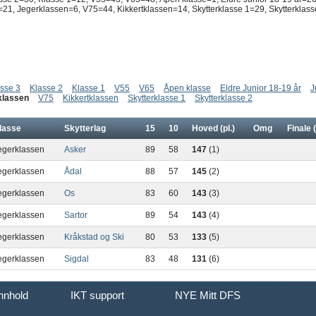
21, Jegerklassen=6, V75=44, Kikkertklassen=14, Skytterklasse 1=29, Skytterklass
sse 3
Klasse 2
Klasse 1
V55
V65
Åpen klasse
Eldre Junior 18-19 år
J
klassen
V75
Kikkertklassen
Skytterklasse 1
Skytterklasse 2
lasse
Skytterlag
15
10
Hoved (pl.)
Omg
Finale (
egerklassen
Asker
89
58
147
(1)
egerklassen
Ådal
88
57
145
(2)
egerklassen
Os
83
60
143
(3)
egerklassen
Sartor
89
54
143
(4)
egerklassen
Kråkstad og Ski
80
53
133
(5)
egerklassen
Sigdal
83
48
131
(6)
innhold
IKT support
NYE Mitt DFS