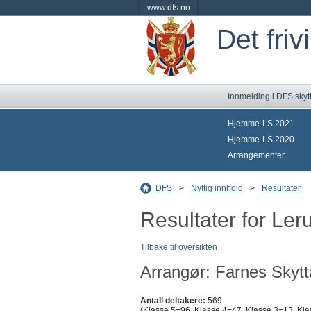
www.dfs.no
Det friv
Innmelding i DFS skyt
Hjemme-LS 2021
Hjemme-LS 2020
Arrangementer
DFS
>
Nyttig innhold
>
Resultater
Resultater for L
Tilbake til oversikten
Arrangør: Farnes Skytt
Antall deltakere:
569
(Klasse 5=96, Klasse 4=47, Klasse 3=13, Kla