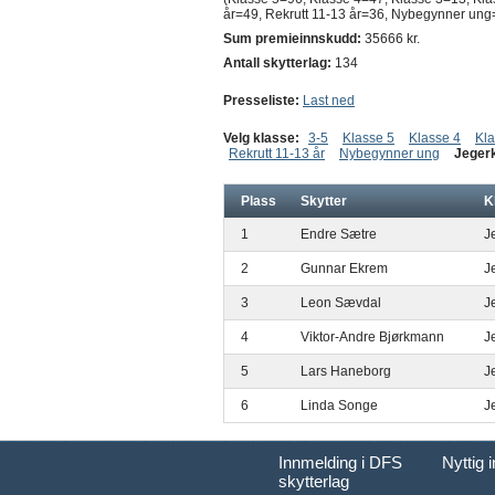
år=49, Rekrutt 11-13 år=36, Nybegynner ung=
Sum premieinnskudd:
35666 kr.
Antall skytterlag:
134
Presseliste:
Last ned
Velg klasse:
3-5
Klasse 5
Klasse 4
Kla
Rekrutt 11-13 år
Nybegynner ung
Jeger
Plass
Skytter
K
1
Endre Sætre
J
2
Gunnar Ekrem
J
3
Leon Sævdal
J
4
Viktor-Andre Bjørkmann
J
5
Lars Haneborg
J
6
Linda Songe
J
Innmelding i DFS
Nyttig 
skytterlag