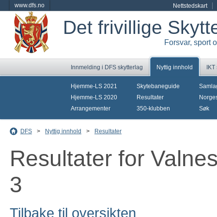
www.dfs.no
Nettstedskart
Det frivillige Skyt
Forsvar, sport 
Innmelding i DFS skytterlag
Nyttig innhold
IKT
Hjemme-LS 2021
Skytebaneguide
Samla
Hjemme-LS 2020
Resultater
Norges
Arrangementer
350-klubben
Søk
DFS
>
Nyttig innhold
>
Resultater
Resultater for Valne
3
Tilbake til oversikten