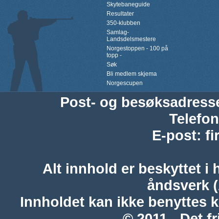
Skytebaneguide
Resultater
350-klubben
Samlag-
Landsdelsmestere
Norgestoppen - 100 på
topp -
Søk
Bli medlem skjema
Norgescupen
Post- og besøksadress
Telefon
E-post
:
f
Alt innhold er beskyttet i 
åndsverk 
Innholdet kan ikke benyttes 
© 2011 - Det fr