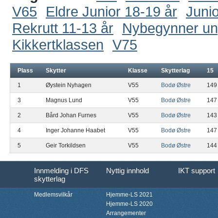
V65
Eldre Junior 18-19 år
Junio
Rekrutt 11-13 år
Nybegynner u
Kikkertklassen
V75
Plass
Skytter
Klasse
Skytterlag
15
1
Øystein Nyhagen
V55
Bodø Østre
149
3
Magnus Lund
V55
Bodø Østre
147
2
Bård Johan Furnes
V55
Bodø Østre
143
4
Inger Johanne Haabet
V55
Bodø Østre
147
5
Geir Torkildsen
V55
Bodø Østre
144
Innmelding i DFS
Nyttig innhold
IKT support
skytterlag
Medlemsvilkår
Hjemme-LS 2021
Hjemme-LS 2020
Arrangementer