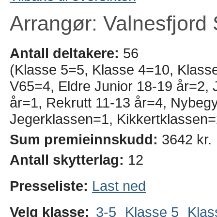
Arrangør: Valnesfjord 
Antall deltakere:
56
(Klasse 5=5, Klasse 4=10, Klass
V65=4, Eldre Junior 18-19 år=2, J
år=1, Rekrutt 11-13 år=4, Nybe
Jegerklassen=1, Kikkertklassen=
Sum premieinnskudd:
3642 kr.
Antall skytterlag:
12
Presseliste:
Last ned
Velg klasse:
3-5
Klasse 5
Klas