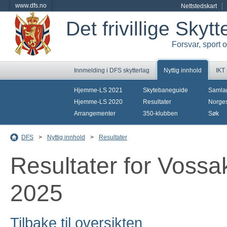
www.dfs.no
Nettstedskart
Det frivillige Skyt
Forsvar, sport 
Innmelding i DFS skytterlag
Nyttig innhold
IKT
Hjemme-LS 2021
Skytebaneguide
Samla
Hjemme-LS 2020
Resultater
Norges
Arrangementer
350-klubben
Søk
DFS
>
Nyttig innhold
>
Resultater
Resultater for Vossak
2025
Tilbake til oversikten