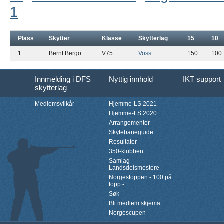
1
Plass
Skytter
Klasse
Skytterlag
15
10
1
Bernt Bergo
V75
Voss
150
100
Innmelding i DFS
Nyttig innhold
IKT support
skytterlag
Medlemsvilkår
Hjemme-LS 2021
Hjemme-LS 2020
Arrangementer
Skytebaneguide
Resultater
350-klubben
Samlag-
Landsdelsmestere
Norgestoppen - 100 på
topp -
Søk
Bli medlem skjema
Norgescupen