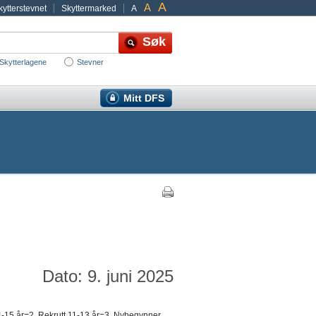
A
A
ytterstevnet
Skyttermarked
A
Skytterlagene
Stevner
Mitt DFS
Dato: 9. juni 2025
4-15 år=2, Rekrutt 11-13 år=3, Nybegynner