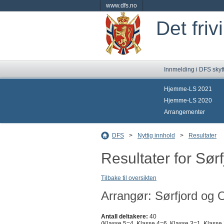
www.dfs.no
Det friv
Innmelding i DFS skyt
Hjemme-LS 2021
Hjemme-LS 2020
Arrangementer
DFS
>
Nyttig innhold
>
Resultater
Resultater for Sør
Tilbake til oversikten
Arrangør: Sørfjord og 
Antall deltakere:
40
(Klasse 5=4, Klasse 4=6, Klasse 3=1, Klasse 