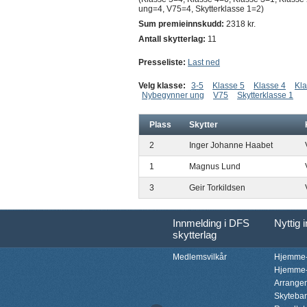
ung=4, V75=4, Skytterklasse 1=2)
Sum premieinnskudd:
2318 kr.
Antall skytterlag:
11
Presseliste:
Last ned
Velg klasse:
3-5
Klasse 5
Klasse 4
Kla
Nybegynner ung
V75
Skytterklasse 1
Plass
Skytter
2
Inger Johanne Haabet
1
Magnus Lund
3
Geir Torkildsen
Innmelding i DFS
Nyttig 
skytterlag
Medlemsvilkår
Hjemme-
Hjemme-
Arrange
Skyteba