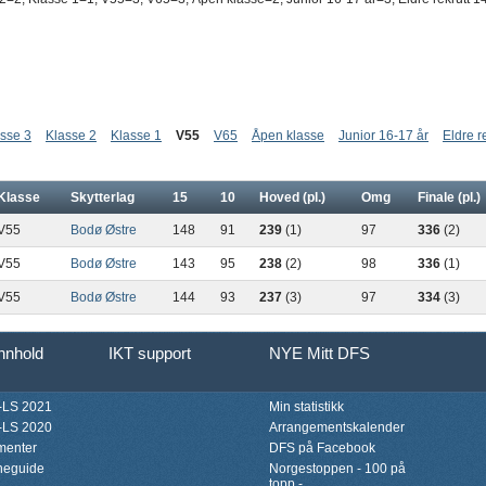
sse 3
Klasse 2
Klasse 1
V55
V65
Åpen klasse
Junior 16-17 år
Eldre r
Klasse
Skytterlag
15
10
Hoved (pl.)
Omg
Finale (pl.)
V55
Bodø Østre
148
91
239
(1)
97
336
(2)
V55
Bodø Østre
143
95
238
(2)
98
336
(1)
V55
Bodø Østre
144
93
237
(3)
97
334
(3)
innhold
IKT support
NYE Mitt DFS
LS 2021
Min statistikk
LS 2020
Arrangementskalender
menter
DFS på Facebook
neguide
Norgestoppen - 100 på
topp -