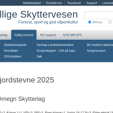
Nettstedskart
Kontakt oss
Facebook
Support
Landssk
illige Skyttervesen
Forsvar, sport og god våpenkultur
DFS.no
terlag
Nyttig innhold
IKT support
NYE Mitt DFS
Skytebaneguide
Samlag-Landsdelsmestere
Bli medlem skjema
Resultater
Norgestoppen - 100 på topp -
Norgescupen
350-klubben
Søk
fjordstevne 2025
Omegn Skytterlag
2=2, Klasse 1=1, V55=3, V65=3, Åpen klasse=2, Junior 16-17 år=3, Eldre rekrutt 1