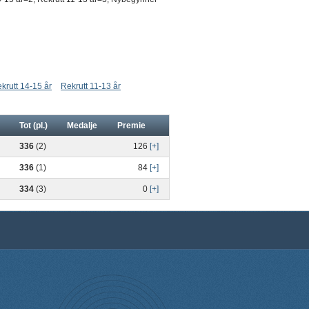
ekrutt 14-15 år
Rekrutt 11-13 år
Tot (pl.)
Medalje
Premie
336
(2)
126
[+]
336
(1)
84
[+]
334
(3)
0
[+]