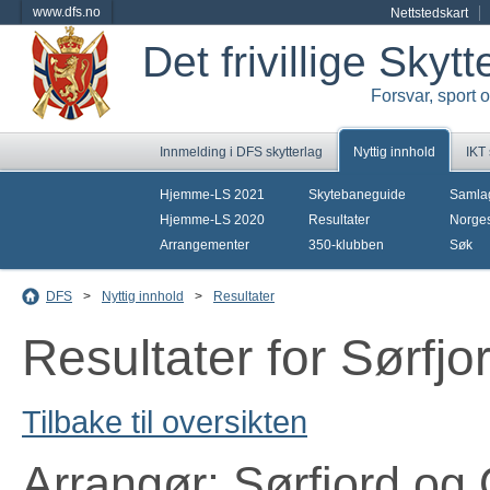
www.dfs.no
Nettstedskart
Det frivillige Skyt
Forsvar, sport 
Innmelding i DFS skytterlag
Nyttig innhold
IKT
Hjemme-LS 2021
Skytebaneguide
Samla
Hjemme-LS 2020
Resultater
Norges
Arrangementer
350-klubben
Søk
DFS
>
Nyttig innhold
>
Resultater
Resultater for Sørfj
Tilbake til oversikten
Arrangør: Sørfjord og