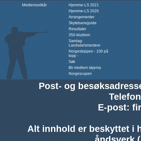
Medlemsvilkår
Hjemme-LS 2021
Hjemme-LS 2020
Arrangementer
Skytebaneguide
Resultater
350-klubben
Samlag-
Landsdelsmestere
Norgestoppen - 100 på
topp -
Søk
Bli medlem skjema
Norgescupen
Post- og besøksadress
Telefon
E-post
:
f
Alt innhold er beskyttet i 
åndsverk 