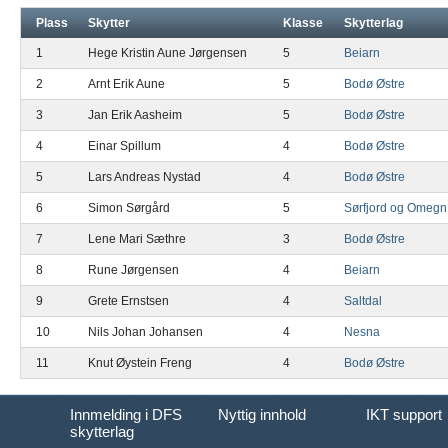
Plass
Skytter
Klasse
Skytterlag
1
Hege Kristin Aune Jørgensen
5
Beiarn
2
Arnt Erik Aune
5
Bodø Østre
3
Jan Erik Aasheim
5
Bodø Østre
4
Einar Spillum
4
Bodø Østre
5
Lars Andreas Nystad
4
Bodø Østre
6
Simon Sørgård
5
Sørfjord og Omegn
7
Lene Mari Sæthre
3
Bodø Østre
8
Rune Jørgensen
4
Beiarn
9
Grete Ernstsen
4
Saltdal
10
Nils Johan Johansen
4
Nesna
11
Knut Øystein Freng
4
Bodø Østre
Innmelding i DFS
Nyttig innhold
IKT support
skytterlag