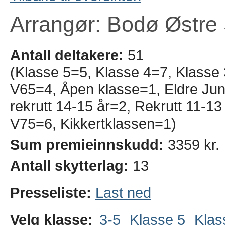
Arrangør: Bodø Østre 
Antall deltakere:
51
(Klasse 5=5, Klasse 4=7, Klasse
V65=4, Åpen klasse=1, Eldre Juni
rekrutt 14-15 år=2, Rekrutt 11-1
V75=6, Kikkertklassen=1)
Sum premieinnskudd:
3359 kr.
Antall skytterlag:
13
Presseliste:
Last ned
Velg klasse:
3-5
Klasse 5
Klas