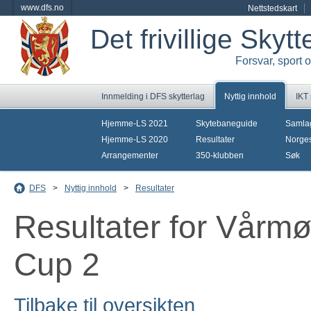
www.dfs.no
Nettstedskart
Det frivillige Skyt
Forsvar, sport 
Innmelding i DFS skytterlag
Nyttig innhold
IKT
Hjemme-LS 2021
Skytebaneguide
Samla
Hjemme-LS 2020
Resultater
Norges
Arrangementer
350-klubben
Søk
DFS
>
Nyttig innhold
>
Resultater
Resultater for Vårmø
Cup 2
Tilbake til oversikten