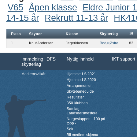
V65
Åpen klasse
Eldre Junior 
14-15 år
Rekrutt 11-13 år
HK41
Plass
Skytter
Klasse
Skytterlag
15
1
Knut Andersen
Jegerklassen
Bodø Østre
83
Innmelding i DFS
Nyttig innhold
IKT support
skytterlag
Medlemsvilkår
Hjemme-LS 2021
Hjemme-LS 2020
Arrangementer
Skytebaneguide
Resultater
350-klubben
Samlag-
Landsdelsmestere
Norgestoppen - 100 på
topp -
Søk
Bli medlem skjema