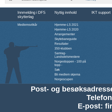
Innmelding i DFS
Nyttig innhold
IKT support
skytterlag
Medlemsvilkår
Hjemme-LS 2021
Hjemme-LS 2020
Arrangementer
Skytebaneguide
Resultater
350-klubben
Samlag-
Landsdelsmestere
Norgestoppen - 100 på
topp -
Søk
Bli medlem skjema
Norgescupen
Post- og besøksadress
Telefon
E-post
:
f