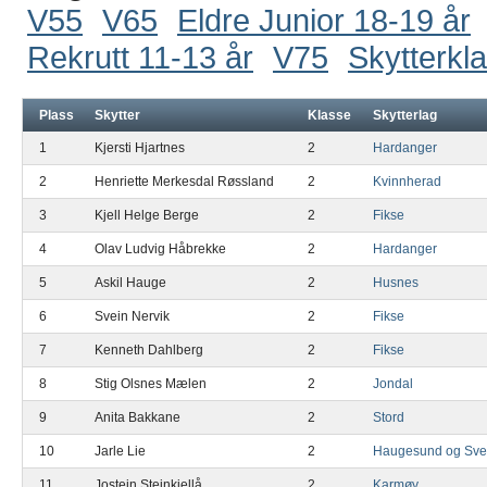
V55
V65
Eldre Junior 18-19 år
Rekrutt 11-13 år
V75
Skytterkl
Plass
Skytter
Klasse
Skytterlag
1
Kjersti Hjartnes
2
Hardanger
2
Henriette Merkesdal Røssland
2
Kvinnherad
3
Kjell Helge Berge
2
Fikse
4
Olav Ludvig Håbrekke
2
Hardanger
5
Askil Hauge
2
Husnes
6
Svein Nervik
2
Fikse
7
Kenneth Dahlberg
2
Fikse
8
Stig Olsnes Mælen
2
Jondal
9
Anita Bakkane
2
Stord
10
Jarle Lie
2
Haugesund og Sve
11
Jostein Steinkjellå
2
Karmøy