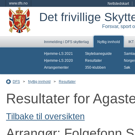
www.dfs.no
Nettstedskart
Det frivillige Skyt
Forsvar, sport 
Innmelding i DFS skytterlag
Nyttig innhold
IKT
Hjemme-LS 2021
Skytebaneguide
Samla
Hjemme-LS 2020
Resultater
Norges
Arrangementer
350-klubben
Søk
DFS
>
Nyttig innhold
>
Resultater
Resultater for Agas
Tilbake til oversikten
Arrangør: Folgefonn S