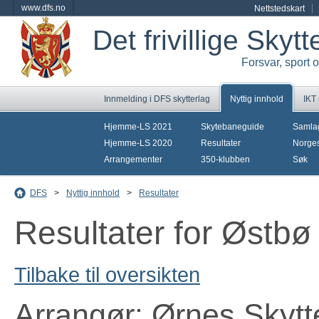
www.dfs.no
Nettstedskart
Det frivillige Skyt
Forsvar, sport 
Innmelding i DFS skytterlag
Nyttig innhold
IKT
Hjemme-LS 2021
Skytebaneguide
Samla
Hjemme-LS 2020
Resultater
Norges
Arrangementer
350-klubben
Søk
DFS
>
Nyttig innhold
>
Resultater
Resultater for Østbø
Tilbake til oversikten
Arrangør: Ørnes Skytt