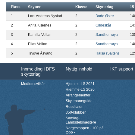
Plass
Skytter
Klasse
Skytterlag
15
1
Lars Andreas Nystad
2
Bodø Østre
14
2
Anita Kjærnes
2
Gildeskål
14
3
Kamilla Vollan
2
Sandhornøya
13
4
Elias Vollan
2
Sandhornøya
14
5
Trygve Åsvang
2
Halsa (Salten)
12
Innmelding i DFS
Nyttig innhold
IKT support
skytterlag
Medlemsvilkår
Hjemme-LS 2021
Hjemme-LS 2020
Arrangementer
Skytebaneguide
Resultater
350-klubben
Samlag-
Landsdelsmestere
Norgestoppen - 100 på
topp -