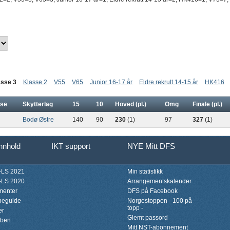
asse 3
Klasse 2
V55
V65
Junior 16-17 år
Eldre rekrutt 14-15 år
HK416
sse
Skytterlag
15
10
Hoved (pl.)
Omg
Finale (pl.)
Bodø Østre
140
90
230
(1)
97
327
(1)
innhold
IKT support
NYE Mitt DFS
LS 2021
Min statistikk
LS 2020
Arrangementskalender
menter
DFS på Facebook
neguide
Norgestoppen - 100 på
topp -
er
Glemt passord
bben
Mitt NST-abonnement