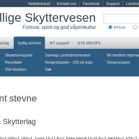
Nettstedskart
Kontakt oss
Facebook
Support
Landssk
illige Skyttervesen
Forsvar, sport og god våpenkultur
DFS.no
terlag
Nyttig innhold
IKT support
NYE Mitt DFS
Skytebaneguide
Samlag-Landsdelsmestere
Bli medlem skjema
Resultater
Norgestoppen - 100 på topp -
Norgescupen
350-klubben
Søk
nt stevne
 Skytterlag
2=2, V55=3, V65=3, Junior 16-17 år=1, Eldre rekrutt 14-15 år=2, HK416=1, V75=7, 