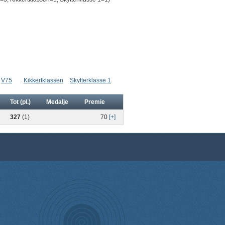
V75
Kikkertklassen
Skytterklasse 1
Tot (pl.)
Medalje
Premie
327
(1)
70
[+]