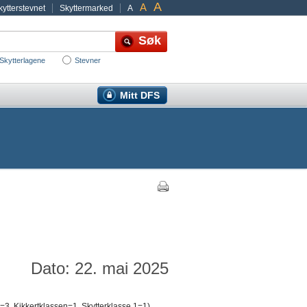
A
A
ytterstevnet
Skyttermarked
A
Skytterlagene
Stevner
Mitt DFS
Dato: 22. mai 2025
=3, Kikkertklassen=1, Skytterklasse 1=1)