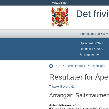
www.dfs.no
Det friv
Innmelding i DFS skyt
Hjemme-LS 2021
Hjemme-LS 2020
Arrangementer
DFS
>
Nyttig innhold
>
Resultater
Resultater for Åpe
Tilbake til oversikten
Arrangør: Saltstraumen
Antall deltakere:
28
(Klasse 5=2, Klasse 4=4, Klasse 3=1, Klasse 