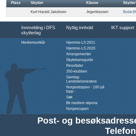
Plass
Skytter
Klasse
Skytter
Kurt Harald Jakobsen
Jegerklassen
Bodø Øs
Innmelding i DFS
Nyttig innhold
IKT support
skytterlag
Medlemsvilkår
Hjemme-LS 2021
Hjemme-LS 2020
Arrangementer
Skytebaneguide
Resultater
350-klubben
Samlag-
Landsdelsmestere
Norgestoppen - 100 på
topp -
Søk
Bli medlem skjema
Norgescupen
Post- og besøksadress
Telefon