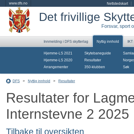
www.dfs.no
Nettstedskart
Det frivillige Skyt
Forsvar, sport 
Innmelding i DFS skytterlag
Nyttig innhold
IKT
Hjemme-LS 2021
Skytebaneguide
Samla
Hjemme-LS 2020
Resultater
Norges
Arrangementer
350-klubben
Søk
DFS
>
Nyttig innhold
>
Resultater
Resultater for Lagmes
Internstevne 2 2025
Tilbake til oversikten