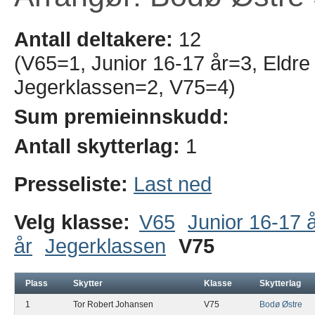
Antall deltakere:
12
(V65=1, Junior 16-17 år=3, Eldre 
Jegerklassen=2, V75=4)
Sum premieinnskudd:
Antall skytterlag:
1
Presseliste:
Last ned
Velg klasse:
V65
Junior 16-17 
år
Jegerklassen
V75
Plass
Skytter
Klasse
Skytterlag
1
Tor Robert Johansen
V75
Bodø Østre