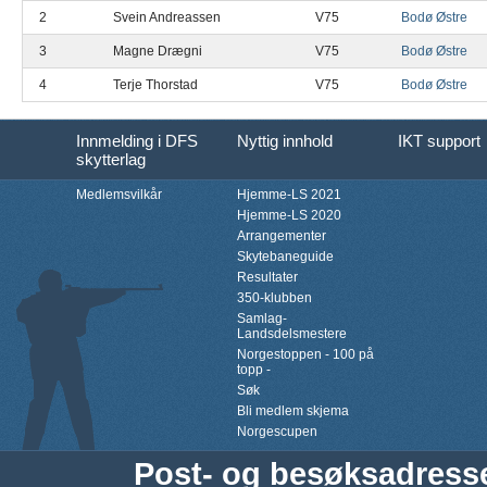
2
Svein Andreassen
V75
Bodø Østre
3
Magne Drægni
V75
Bodø Østre
4
Terje Thorstad
V75
Bodø Østre
Innmelding i DFS
Nyttig innhold
IKT support
skytterlag
Medlemsvilkår
Hjemme-LS 2021
Hjemme-LS 2020
Arrangementer
Skytebaneguide
Resultater
350-klubben
Samlag-
Landsdelsmestere
Norgestoppen - 100 på
topp -
Søk
Bli medlem skjema
Norgescupen
Post- og besøksadress