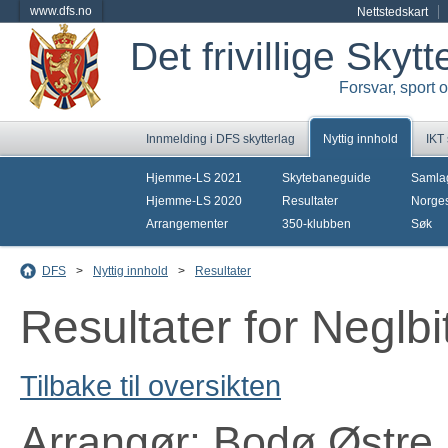
www.dfs.no
Nettstedskart
Det frivillige Skyt
Forsvar, sport 
Innmelding i DFS skytterlag
Nyttig innhold
IKT
Hjemme-LS 2021
Skytebaneguide
Samla
Hjemme-LS 2020
Resultater
Norges
Arrangementer
350-klubben
Søk
DFS
>
Nyttig innhold
>
Resultater
Resultater for Neglb
Tilbake til oversikten
Arrangør: Bodø Østre 