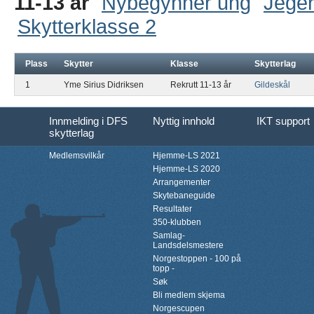
11-13 år
Nybegynner ung
Jeger
Skytterklasse 2
Plass
Skytter
Klasse
Skytterlag
1
Yme Sirius Didriksen
Rekrutt 11-13 år
Gildeskål
Innmelding i DFS
Nyttig innhold
IKT support
skytterlag
Medlemsvilkår
Hjemme-LS 2021
Hjemme-LS 2020
Arrangementer
Skytebaneguide
Resultater
350-klubben
Samlag-
Landsdelsmestere
Norgestoppen - 100 på
topp -
Søk
Bli medlem skjema
Norgescupen