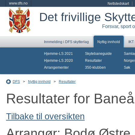
www.dfs.no
Nettstedskart
Det frivillige Skyt
Forsvar, sport 
Innmelding i DFS skytterlag
Nyttig innhold
IKT
Hjemme-LS 2021
Skytebaneguide
Samla
Hjemme-LS 2020
Resultater
Norges
Arrangementer
350-klubben
Søk
DFS
>
Nyttig innhold
>
Resultater
Resultater for Bane
Tilbake til oversikten
Arrangør: Bodø Østre 