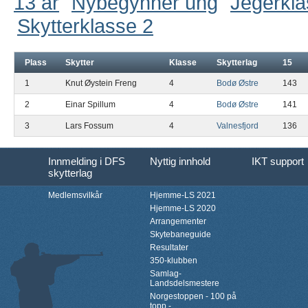
13 år
Nybegynner ung
Jegerkl
Skytterklasse 2
Plass
Skytter
Klasse
Skytterlag
15
1
Knut Øystein Freng
4
Bodø Østre
143
2
Einar Spillum
4
Bodø Østre
141
3
Lars Fossum
4
Valnesfjord
136
Innmelding i DFS
Nyttig innhold
IKT support
skytterlag
Medlemsvilkår
Hjemme-LS 2021
Hjemme-LS 2020
Arrangementer
Skytebaneguide
Resultater
350-klubben
Samlag-
Landsdelsmestere
Norgestoppen - 100 på
topp -