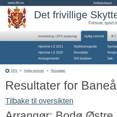
www.dfs.no
Nettstedskart
Det frivillige Skyt
Forsvar, sport 
Innmelding i DFS skytterlag
Nyttig innhold
IKT
Hjemme-LS 2021
Skytebaneguide
Samla
Hjemme-LS 2020
Resultater
Norges
Arrangementer
350-klubben
Søk
DFS
>
Nyttig innhold
>
Resultater
Resultater for Bane
Tilbake til oversikten
Arrangør: Bodø Østre 