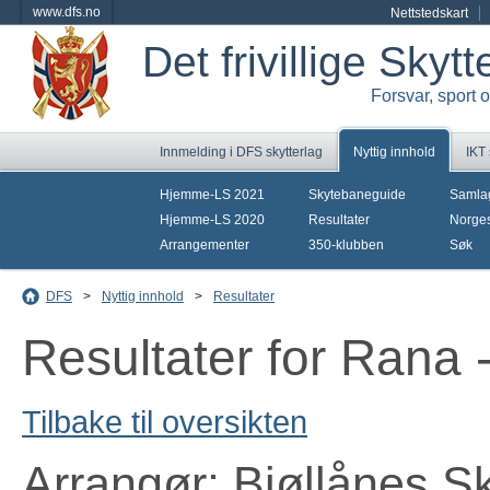
www.dfs.no
Nettstedskart
Det frivillige Skyt
Forsvar, sport 
Innmelding i DFS skytterlag
Nyttig innhold
IKT
Hjemme-LS 2021
Skytebaneguide
Samla
Hjemme-LS 2020
Resultater
Norges
Arrangementer
350-klubben
Søk
DFS
>
Nyttig innhold
>
Resultater
Resultater for Rana 
Tilbake til oversikten
Arrangør: Bjøllånes Sk