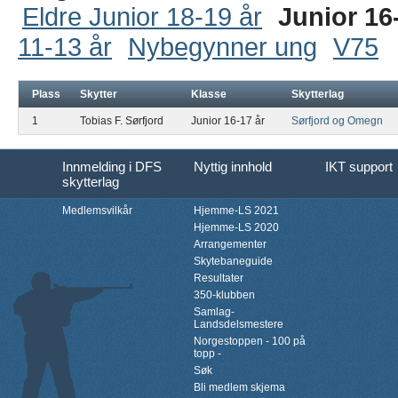
Eldre Junior 18-19 år
Junior 16
11-13 år
Nybegynner ung
V75
Plass
Skytter
Klasse
Skytterlag
1
Tobias F. Sørfjord
Junior 16-17 år
Sørfjord og Omegn
Innmelding i DFS
Nyttig innhold
IKT support
skytterlag
Medlemsvilkår
Hjemme-LS 2021
Hjemme-LS 2020
Arrangementer
Skytebaneguide
Resultater
350-klubben
Samlag-
Landsdelsmestere
Norgestoppen - 100 på
topp -
Søk
Bli medlem skjema