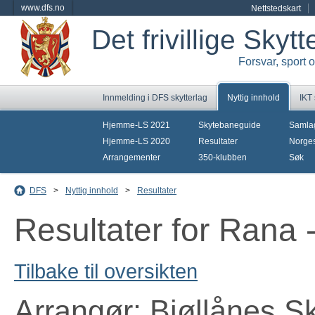
www.dfs.no
Nettstedskart
Det frivillige Skyt
Forsvar, sport 
Innmelding i DFS skytterlag
Nyttig innhold
IKT
Hjemme-LS 2021
Skytebaneguide
Samla
Hjemme-LS 2020
Resultater
Norges
Arrangementer
350-klubben
Søk
DFS
>
Nyttig innhold
>
Resultater
Resultater for Rana 
Tilbake til oversikten
Arrangør: Bjøllånes Sk