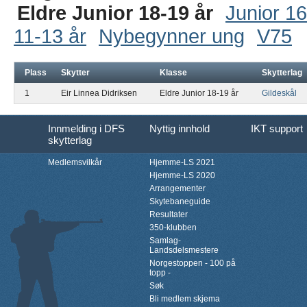
Eldre Junior 18-19 år
Junior 16
11-13 år
Nybegynner ung
V75
Plass
Skytter
Klasse
Skytterlag
1
Eir Linnea Didriksen
Eldre Junior 18-19 år
Gildeskål
Innmelding i DFS
Nyttig innhold
IKT support
skytterlag
Medlemsvilkår
Hjemme-LS 2021
Hjemme-LS 2020
Arrangementer
Skytebaneguide
Resultater
350-klubben
Samlag-
Landsdelsmestere
Norgestoppen - 100 på
topp -
Søk
Bli medlem skjema