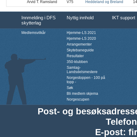
Arvid T. Ramsland
V75
Heddeland og Breland
1
Innmelding i DFS
Nyttig innhold
IKT support
skytterlag
Medlemsvilkår
Hjemme-LS 2021
Hjemme-LS 2020
Arrangementer
Skytebaneguide
Resultater
350-klubben
Samlag-
Landsdelsmestere
Norgestoppen - 100 på
topp -
Søk
Bli medlem skjema
Norgescupen
Post- og besøksadress
Telefon
E-post
:
f