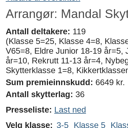
Arrangør: Mandal Skyt
Antall deltakere:
119
(Klasse 5=25, Klasse 4=8, Klass
V65=8, Eldre Junior 18-19 år=5, J
år=10, Rekrutt 11-13 år=4, Nyb
Skytterklasse 1=8, Kikkertklasse
Sum premieinnskudd:
6649 kr.
Antall skytterlag:
36
Presseliste:
Last ned
Velg klasse:
3-5
Klasse 5
Klas