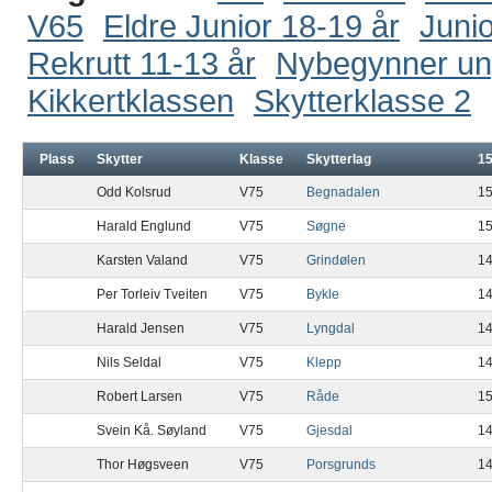
V65
Eldre Junior 18-19 år
Junio
Rekrutt 11-13 år
Nybegynner u
Kikkertklassen
Skytterklasse 2
Plass
Skytter
Klasse
Skytterlag
1
Odd Kolsrud
V75
Begnadalen
1
Harald Englund
V75
Søgne
1
Karsten Valand
V75
Grindølen
1
Per Torleiv Tveiten
V75
Bykle
1
Harald Jensen
V75
Lyngdal
1
Nils Seldal
V75
Klepp
1
Robert Larsen
V75
Råde
1
Svein Kå. Søyland
V75
Gjesdal
1
Thor Høgsveen
V75
Porsgrunds
1