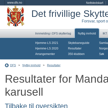
www.dfs.no
Nettstedskart
Det frivillige Skyt
Forsvar, sport 
Innmelding i DFS skytterlag
Nyttig innhold
IKT
Hjemme-LS 2021
Skytebaneguide
Samla
Hjemme-LS 2020
Resultater
Norges
Arrangementer
350-klubben
Søk
DFS
>
Nyttig innhold
>
Resultater
Resultater for Manda
karusell
Tilbake til oversikten