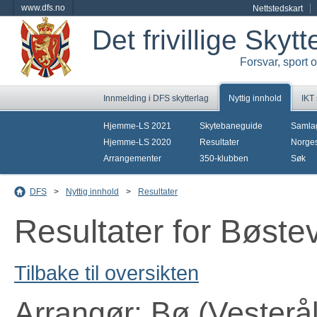
www.dfs.no
Nettstedskart
Det frivillige Skyt
Forsvar, sport 
Innmelding i DFS skytterlag
Nyttig innhold
IKT
Hjemme-LS 2021
Skytebaneguide
Samla
Hjemme-LS 2020
Resultater
Norges
Arrangementer
350-klubben
Søk
DFS
>
Nyttig innhold
>
Resultater
Resultater for Bøste
Tilbake til oversikten
Arrangør: Bø (Vesterål