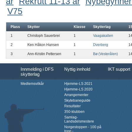
år
Rekrutt 11-13 år
Nybegynner
V75
Plass
Skytter
Klasse
Skytterlag
1
1
Christoph Sauerbrei
1
Vaagakallen
1
2
Ken Håkon Hansen
1
Dverberg
1
3
Ann-Kristin Pettersen
1
Bø (Vesterålen)
1
Innmelding i DFS
Nyttig innhold
IKT support
skytterlag
Medlemsvilkår
Hjemme-LS 2021
Hjemme-LS 2020
Arrangementer
Skytebaneguide
Resultater
350-klubben
Samlag-
Landsdelsmestere
Norgestoppen - 100 på
topp -