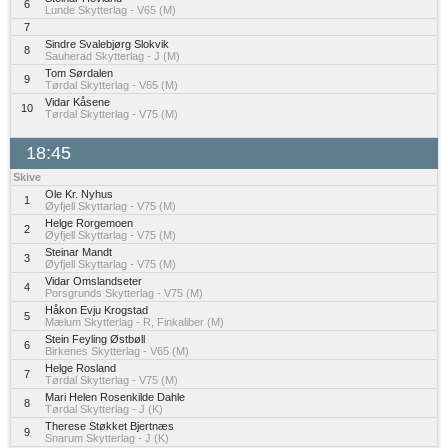
6
Lunde Skytterlag - V65 (M)
7
Sindre Svalebjørg Slokvik
8
Sauherad Skytterlag - J (M)
Tom Sørdalen
9
Tørdal Skytterlag - V65 (M)
Vidar Kåsene
10
Tørdal Skytterlag - V75 (M)
18:45
Skive
Ole Kr. Nyhus
1
Øyfjell Skyttarlag - V75 (M)
Helge Rorgemoen
2
Øyfjell Skyttarlag - V75 (M)
Steinar Mandt
3
Øyfjell Skyttarlag - V75 (M)
Vidar Omslandseter
4
Porsgrunds Skytterlag - V75 (M)
Håkon Evju Krogstad
5
Mælum Skytterlag - R, Finkaliber (M)
Stein Feyling Østbøll
6
Birkenes Skytterlag - V65 (M)
Helge Rosland
7
Tørdal Skytterlag - V75 (M)
Mari Helen Rosenkilde Dahle
8
Tørdal Skytterlag - J (K)
Therese Støkket Bjertnæs
9
Snarum Skytterlag - J (K)