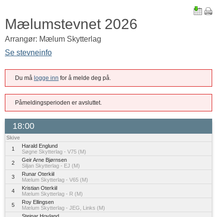
Mælumstevnet 2026
Arrangør: Mælum Skytterlag
Se stevneinfo
Du må
logge inn
for å melde deg på.
Påmeldingsperioden er avsluttet.
18:00
Skive
Harald Englund
1
Søgne Skytterlag - V75 (M)
Geir Arne Bjørnsen
2
Siljan Skytterlag - EJ (M)
Runar Oterkiil
3
Mælum Skytterlag - V65 (M)
Kristian Oterkiil
4
Mælum Skytterlag - R (M)
Roy Ellingsen
5
Mælum Skytterlag - JEG, Links (M)
Steinar Hovland