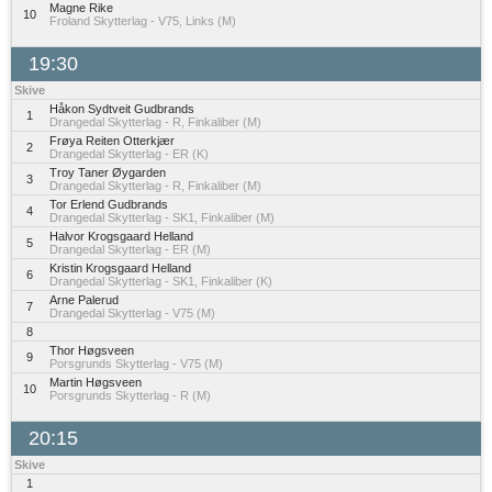
Magne Rike
10
Froland Skytterlag - V75, Links (M)
19:30
Skive
Håkon Sydtveit Gudbrands
1
Drangedal Skytterlag - R, Finkaliber (M)
Frøya Reiten Otterkjær
2
Drangedal Skytterlag - ER (K)
Troy Taner Øygarden
3
Drangedal Skytterlag - R, Finkaliber (M)
Tor Erlend Gudbrands
4
Drangedal Skytterlag - SK1, Finkaliber (M)
Halvor Krogsgaard Helland
5
Drangedal Skytterlag - ER (M)
Kristin Krogsgaard Helland
6
Drangedal Skytterlag - SK1, Finkaliber (K)
Arne Palerud
7
Drangedal Skytterlag - V75 (M)
8
Thor Høgsveen
9
Porsgrunds Skytterlag - V75 (M)
Martin Høgsveen
10
Porsgrunds Skytterlag - R (M)
20:15
Skive
1