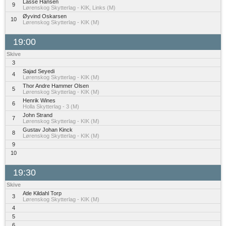
Lasse Hansen
9
Lørenskog Skytterlag - KIK, Links (M)
Øyvind Oskarsen
10
Lørenskog Skytterlag - KIK (M)
19:00
Skive
3
Sajad Seyedi
4
Lørenskog Skytterlag - KIK (M)
Thor Andre Hammer Olsen
5
Lørenskog Skytterlag - KIK (M)
Henrik Wines
6
Holla Skytterlag - 3 (M)
John Strand
7
Lørenskog Skytterlag - KIK (M)
Gustav Johan Kinck
8
Lørenskog Skytterlag - KIK (M)
9
10
19:30
Skive
Atle Kildahl Torp
3
Lørenskog Skytterlag - KIK (M)
4
5
6