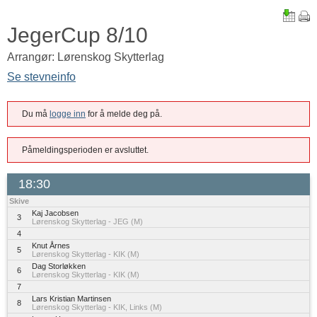
JegerCup 8/10
Arrangør: Lørenskog Skytterlag
Se stevneinfo
Du må
logge inn
for å melde deg på.
Påmeldingsperioden er avsluttet.
18:30
Skive
Kaj Jacobsen
3
Lørenskog Skytterlag - JEG (M)
4
Knut Årnes
5
Lørenskog Skytterlag - KIK (M)
Dag Storløkken
6
Lørenskog Skytterlag - KIK (M)
7
Lars Kristian Martinsen
8
Lørenskog Skytterlag - KIK, Links (M)