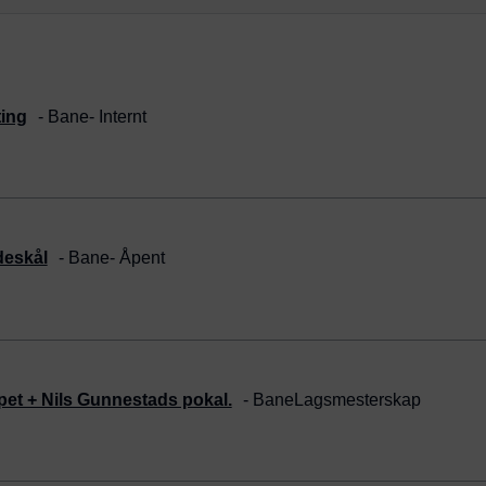
ing
- Bane
- Internt
deskål
- Bane
- Åpent
et + Nils Gunnestads pokal.
- Bane
Lagsmesterskap