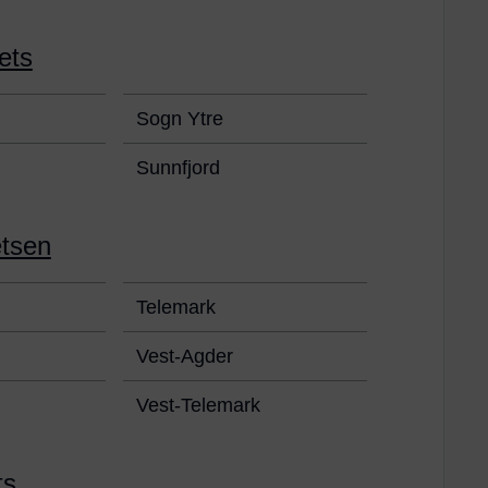
ets
Sogn Ytre
Sunnfjord
etsen
Telemark
Vest-Agder
Vest-Telemark
ts