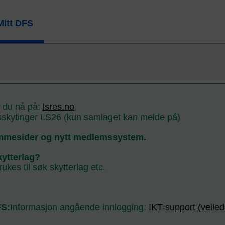
Mitt DFS
r du nå på:
lsres.no
kytinger LS26 (kun samlaget kan melde på)
mmesider og nytt medlemssystem.
kytterlag?
ukes til søk skytterlag etc.
FS:
Informasjon angående innlogging:
IKT-support (veiled