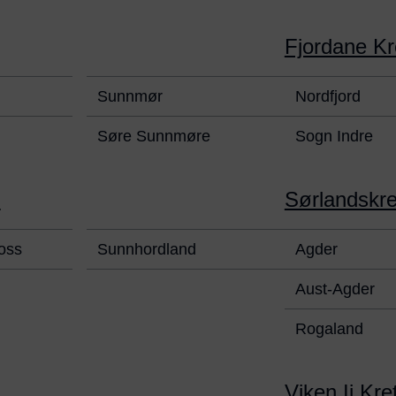
Fjordane Kr
Sunnmør
Nordfjord
Søre Sunnmøre
Sogn Indre
n
Sørlandskr
oss
Sunnhordland
Agder
Aust-Agder
Rogaland
Viken Ii Kre