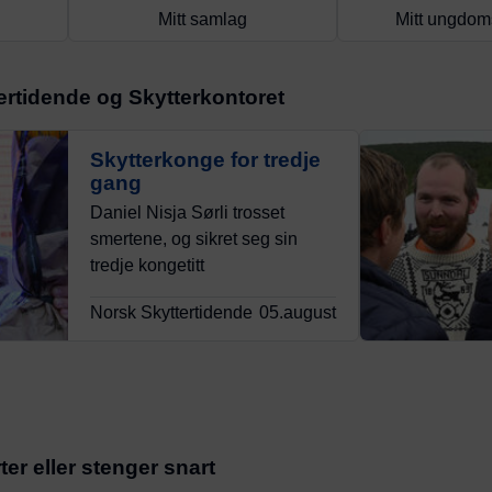
Mitt samlag
Mitt ungdom
tertidende og Skytterkontoret
Skytterkonge for tredje
gang
Daniel Nisja Sørli trosset
smertene, og sikret seg sin
tredje kongetitt
Norsk Skyttertidende
05.august
er eller stenger snart