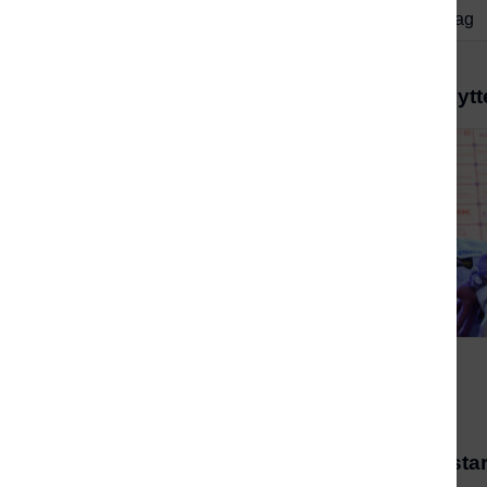
Mitt skytterlag
Nytt fra Norsk Skyt
Påmelding som start