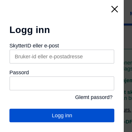
Logg inn
Mitt DFS
SkytterID eller e-post
Mitt DFS
Skytetider LS finne
Påmelding
Påmelding
Samlagss
Passord
Status
på nye hje
Resultater
Leter du etter et s
Glemt passord?
Gammel side
kan br
Norgestoppen
Se våre
kurs/ekurs.
Logg inn
Skytter-statistikk
Innlogging Mitt-D